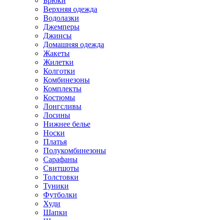
Брюки
Верхняя одежда
Водолазки
Джемперы
Джинсы
Домашняя одежда
Жакеты
Жилетки
Колготки
Комбинезоны
Комплекты
Костюмы
Лонгсливы
Лосины
Нижнее белье
Носки
Платья
Полукомбинезоны
Сарафаны
Свитшоты
Толстовки
Туники
Футболки
Худи
Шапки