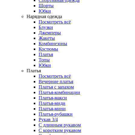
Спортивная одежда
Шорты
Юбки
Нарядная одежда
Посмотреть всё
Блузки
Джемперы
Жакеты
Комбинезоны
Костюмы
Платья
Топы
Юбки
Платья
Посмотреть всё
Вечерние платья
Платья с запахом
Платья-комбинации
Платья-макси
Платья-миди
Платья-мини
Платья-рубашки
Рукав 3/4
С длинным рукавом
С коротким рукавом