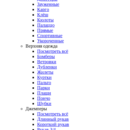
Зауженные
Карго
Клёш
Кюлоты
Палаццо
Прямые
Спортивные
Укороченные
Верхняя одежда
Посмотреть всё
Бомберы
Ветровки
Дубленки
Жилеты
Куртки
Пальто
Парки
Плащи
Пончо
Шубки
Джемперы
Посмотреть всё
Длинный рукав
Короткий рукав
Рукав 3/4