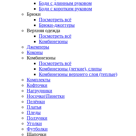
Боди с длинным руковом
Боди с коротким руковом
Брюки
Посмотреть всё
Брюки-джоггеры
Верхняя одежда
Посмотреть всё
Комбинезоны
Джемперы
Коконы
Комбинезоны
Посмотреть всё
Комбинезоны (легкие), слипы
Комбинезоны верхнего слоя (теплые)
Комплекты
Кофточки
Нагрудники
Носочки\Пинетки
Пелёнки
Платья
Пледы
Ползунки
Уголки
Футболки
Шапочки