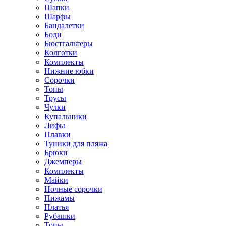
Шапки
Шарфы
Бандалетки
Боди
Бюстгальтеры
Колготки
Комплекты
Нижние юбки
Сорочки
Топы
Трусы
Чулки
Купальники
Лифы
Плавки
Туники для пляжа
Брюки
Джемперы
Комплекты
Майки
Ночные сорочки
Пижамы
Платья
Рубашки
Топы