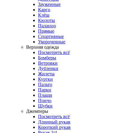
Зауженные
Карго
Клёш
Кюлоты
Палаццо
Прямые
Спортивные
Укороченные
Верхняя одежда
Посмотреть всё
Бомберы
Ветровки
Дубленки
Жилеты
Куртки
Пальто
Парки
Плащи
Пончо
Шубки
Джемперы
Посмотреть всё
Длинный рукав
Короткий рукав
Рукав 3/4