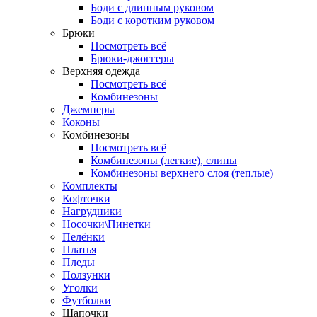
Боди с длинным руковом
Боди с коротким руковом
Брюки
Посмотреть всё
Брюки-джоггеры
Верхняя одежда
Посмотреть всё
Комбинезоны
Джемперы
Коконы
Комбинезоны
Посмотреть всё
Комбинезоны (легкие), слипы
Комбинезоны верхнего слоя (теплые)
Комплекты
Кофточки
Нагрудники
Носочки\Пинетки
Пелёнки
Платья
Пледы
Ползунки
Уголки
Футболки
Шапочки