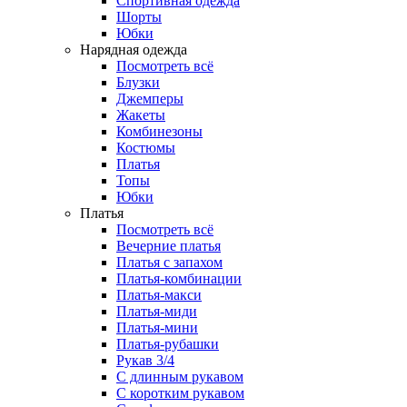
Спортивная одежда
Шорты
Юбки
Нарядная одежда
Посмотреть всё
Блузки
Джемперы
Жакеты
Комбинезоны
Костюмы
Платья
Топы
Юбки
Платья
Посмотреть всё
Вечерние платья
Платья с запахом
Платья-комбинации
Платья-макси
Платья-миди
Платья-мини
Платья-рубашки
Рукав 3/4
С длинным рукавом
С коротким рукавом