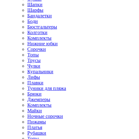
Шапки
Шарфы
Бандалетки
Боди
Бюстгальтеры
Колготки
Комплекты
Нижние юбки
Сорочки
Топы
Трусы
Чулки
Купальники
Лифы
Плавки
Туники для пляжа
Брюки
Джемперы
Комплекты
Майки
Ночные сорочки
Пижамы
Платья
Рубашки
Топы