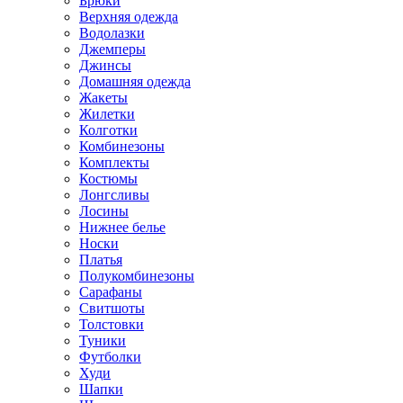
Брюки
Верхняя одежда
Водолазки
Джемперы
Джинсы
Домашняя одежда
Жакеты
Жилетки
Колготки
Комбинезоны
Комплекты
Костюмы
Лонгсливы
Лосины
Нижнее белье
Носки
Платья
Полукомбинезоны
Сарафаны
Свитшоты
Толстовки
Туники
Футболки
Худи
Шапки