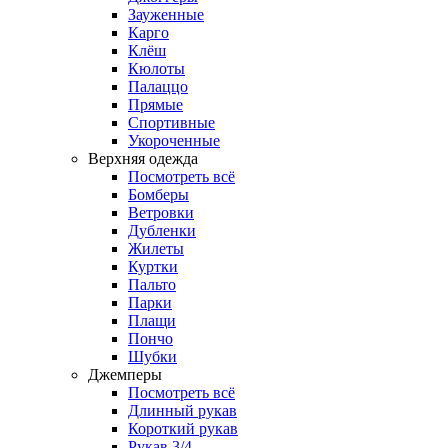
Зауженные
Карго
Клёш
Кюлоты
Палаццо
Прямые
Спортивные
Укороченные
Верхняя одежда
Посмотреть всё
Бомберы
Ветровки
Дубленки
Жилеты
Куртки
Пальто
Парки
Плащи
Пончо
Шубки
Джемперы
Посмотреть всё
Длинный рукав
Короткий рукав
Рукав 3/4