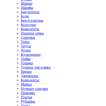
Шапки
Шарфы
Бандалетки
Боди
Бюстгальтеры
Колготки
Комплекты
Нижние юбки
Сорочки
Топы
Трусы
Чулки
Купальники
Лифы
Плавки
Туники для пляжа
Брюки
Джемперы
Комплекты
Майки
Ночные сорочки
Пижамы
Платья
Рубашки
Топы