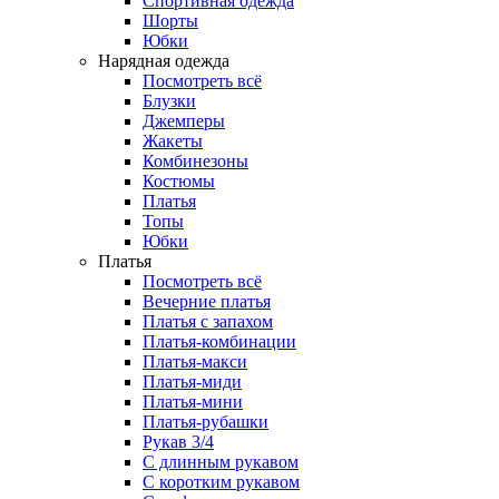
Спортивная одежда
Шорты
Юбки
Нарядная одежда
Посмотреть всё
Блузки
Джемперы
Жакеты
Комбинезоны
Костюмы
Платья
Топы
Юбки
Платья
Посмотреть всё
Вечерние платья
Платья с запахом
Платья-комбинации
Платья-макси
Платья-миди
Платья-мини
Платья-рубашки
Рукав 3/4
С длинным рукавом
С коротким рукавом