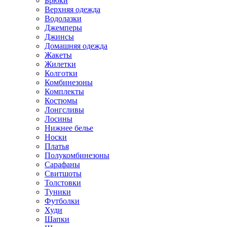
Брюки
Верхняя одежда
Водолазки
Джемперы
Джинсы
Домашняя одежда
Жакеты
Жилетки
Колготки
Комбинезоны
Комплекты
Костюмы
Лонгсливы
Лосины
Нижнее белье
Носки
Платья
Полукомбинезоны
Сарафаны
Свитшоты
Толстовки
Туники
Футболки
Худи
Шапки