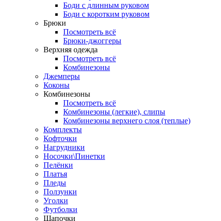
Боди с длинным руковом
Боди с коротким руковом
Брюки
Посмотреть всё
Брюки-джоггеры
Верхняя одежда
Посмотреть всё
Комбинезоны
Джемперы
Коконы
Комбинезоны
Посмотреть всё
Комбинезоны (легкие), слипы
Комбинезоны верхнего слоя (теплые)
Комплекты
Кофточки
Нагрудники
Носочки\Пинетки
Пелёнки
Платья
Пледы
Ползунки
Уголки
Футболки
Шапочки