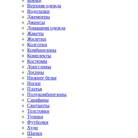
Брюки
Верхняя одежда
Водолазки
Джемперы
Джинсы
Домашняя одежда
Жакеты
Жилетки
Колготки
Комбинезоны
Комплекты
Костюмы
Лонгсливы
Лосины
Нижнее белье
Носки
Платья
Полукомбинезоны
Сарафаны
Свитшоты
Толстовки
Туники
Футболки
Худи
Шапки