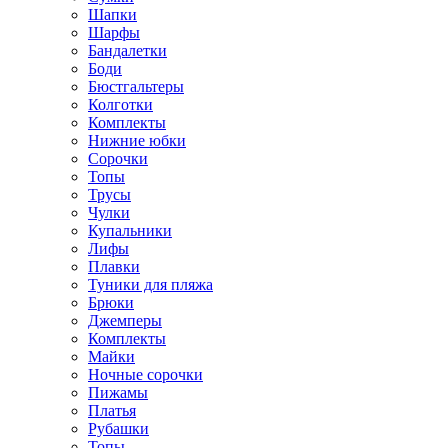
Шапки
Шарфы
Бандалетки
Боди
Бюстгальтеры
Колготки
Комплекты
Нижние юбки
Сорочки
Топы
Трусы
Чулки
Купальники
Лифы
Плавки
Туники для пляжа
Брюки
Джемперы
Комплекты
Майки
Ночные сорочки
Пижамы
Платья
Рубашки
Топы