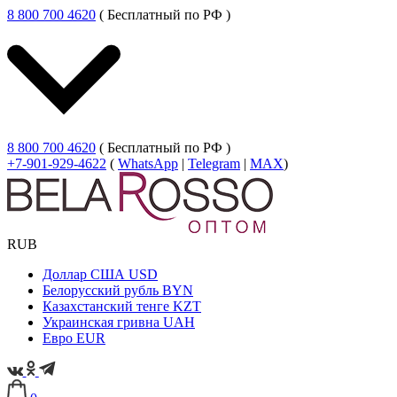
8 800 700 4620
( Бесплатный по РФ )
8 800 700 4620
( Бесплатный по РФ )
+7-901-929-4622
(
WhatsApp
|
Telegram
|
MAX
)
RUB
Доллар США
USD
Белорусский рубль
BYN
Казахстанский тенге
KZT
Украинская гривна
UAH
Евро
EUR