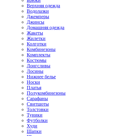
Брюки
Верхняя одежда
Водолазки
Джемперы
Джинсы
Домашняя одежда
Жакеты
Жилетки
Колготки
Комбинезоны
Комплекты
Костюмы
Лонгсливы
Лосины
Нижнее белье
Носки
Платья
Полукомбинезоны
Сарафаны
Свитшоты
Толстовки
Туники
Футболки
Худи
Шапки