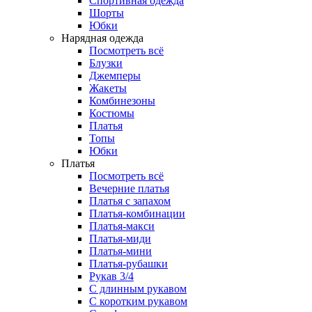
Спортивная одежда
Шорты
Юбки
Нарядная одежда
Посмотреть всё
Блузки
Джемперы
Жакеты
Комбинезоны
Костюмы
Платья
Топы
Юбки
Платья
Посмотреть всё
Вечерние платья
Платья с запахом
Платья-комбинации
Платья-макси
Платья-миди
Платья-мини
Платья-рубашки
Рукав 3/4
С длинным рукавом
С коротким рукавом