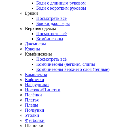
Боди с длинным руковом
Боди с коротким руковом
Брюки
Посмотреть всё
Брюки-джоггеры
Верхняя одежда
Посмотреть всё
Комбинезоны
Джемперы
Коконы
Комбинезоны
Посмотреть всё
Комбинезоны (легкие), слипы
Комбинезоны верхнего слоя (теплые)
Комплекты
Кофточки
Нагрудники
Носочки\Пинетки
Пелёнки
Платья
Пледы
Ползунки
Уголки
Футболки
Шапочки