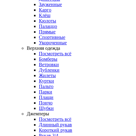
Зауженные
Карго
Клёш
Кюлоты
Палаццо
Прямые
Спортивные
Укороченные
Верхняя одежда
Посмотреть всё
Бомберы
Ветровки
Дубленки
Жилеты
Куртки
Пальто
Парки
Плащи
Пончо
Шубки
Джемперы
Посмотреть всё
Длинный рукав
Короткий рукав
Рукав 3/4