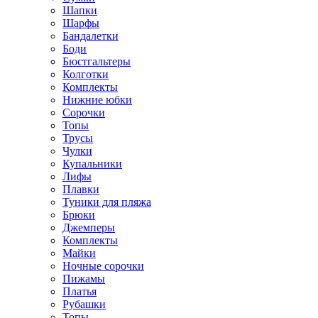
Шапки
Шарфы
Бандалетки
Боди
Бюстгальтеры
Колготки
Комплекты
Нижние юбки
Сорочки
Топы
Трусы
Чулки
Купальники
Лифы
Плавки
Туники для пляжа
Брюки
Джемперы
Комплекты
Майки
Ночные сорочки
Пижамы
Платья
Рубашки
Топы