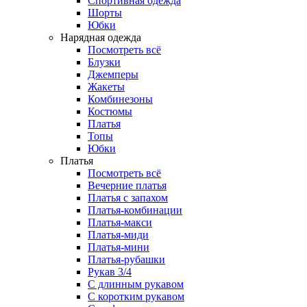
Спортивная одежда
Шорты
Юбки
Нарядная одежда
Посмотреть всё
Блузки
Джемперы
Жакеты
Комбинезоны
Костюмы
Платья
Топы
Юбки
Платья
Посмотреть всё
Вечерние платья
Платья с запахом
Платья-комбинации
Платья-макси
Платья-миди
Платья-мини
Платья-рубашки
Рукав 3/4
С длинным рукавом
С коротким рукавом