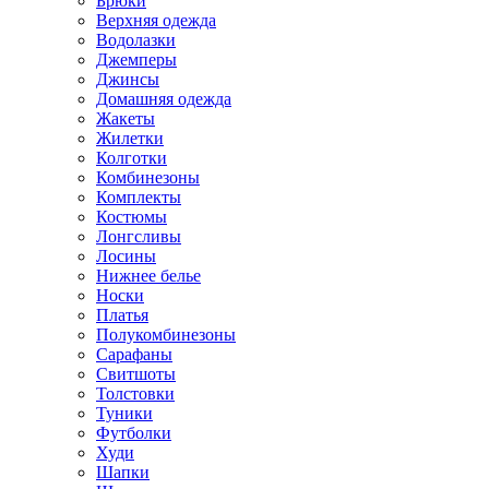
Брюки
Верхняя одежда
Водолазки
Джемперы
Джинсы
Домашняя одежда
Жакеты
Жилетки
Колготки
Комбинезоны
Комплекты
Костюмы
Лонгсливы
Лосины
Нижнее белье
Носки
Платья
Полукомбинезоны
Сарафаны
Свитшоты
Толстовки
Туники
Футболки
Худи
Шапки