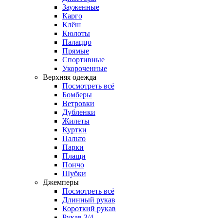
Зауженные
Карго
Клёш
Кюлоты
Палаццо
Прямые
Спортивные
Укороченные
Верхняя одежда
Посмотреть всё
Бомберы
Ветровки
Дубленки
Жилеты
Куртки
Пальто
Парки
Плащи
Пончо
Шубки
Джемперы
Посмотреть всё
Длинный рукав
Короткий рукав
Рукав 3/4