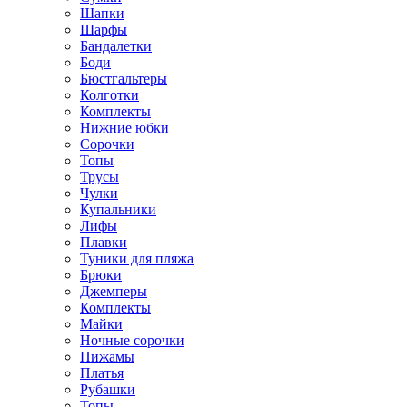
Шапки
Шарфы
Бандалетки
Боди
Бюстгальтеры
Колготки
Комплекты
Нижние юбки
Сорочки
Топы
Трусы
Чулки
Купальники
Лифы
Плавки
Туники для пляжа
Брюки
Джемперы
Комплекты
Майки
Ночные сорочки
Пижамы
Платья
Рубашки
Топы