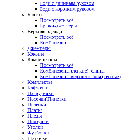
Боди с длинным руковом
Боди с коротким руковом
Брюки
Посмотреть всё
Брюки-джоггеры
Верхняя одежда
Посмотреть всё
Комбинезоны
Джемперы
Коконы
Комбинезоны
Посмотреть всё
Комбинезоны (легкие), слипы
Комбинезоны верхнего слоя (теплые)
Комплекты
Кофточки
Нагрудники
Носочки\Пинетки
Пелёнки
Платья
Пледы
Ползунки
Уголки
Футболки
Шапочки