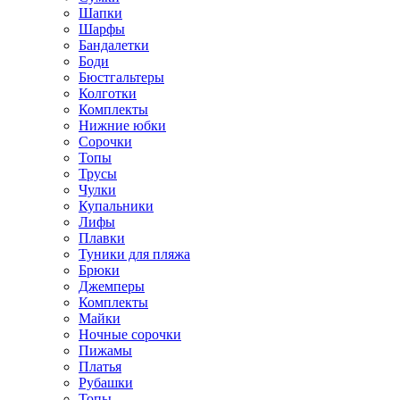
Шапки
Шарфы
Бандалетки
Боди
Бюстгальтеры
Колготки
Комплекты
Нижние юбки
Сорочки
Топы
Трусы
Чулки
Купальники
Лифы
Плавки
Туники для пляжа
Брюки
Джемперы
Комплекты
Майки
Ночные сорочки
Пижамы
Платья
Рубашки
Топы