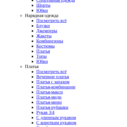
Спортивная одежда
Шорты
Юбки
Нарядная одежда
Посмотреть всё
Блузки
Джемперы
Жакеты
Комбинезоны
Костюмы
Платья
Топы
Юбки
Платья
Посмотреть всё
Вечерние платья
Платья с запахом
Платья-комбинации
Платья-макси
Платья-миди
Платья-мини
Платья-рубашки
Рукав 3/4
С длинным рукавом
С коротким рукавом