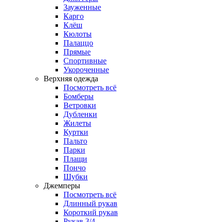
Зауженные
Карго
Клёш
Кюлоты
Палаццо
Прямые
Спортивные
Укороченные
Верхняя одежда
Посмотреть всё
Бомберы
Ветровки
Дубленки
Жилеты
Куртки
Пальто
Парки
Плащи
Пончо
Шубки
Джемперы
Посмотреть всё
Длинный рукав
Короткий рукав
Рукав 3/4