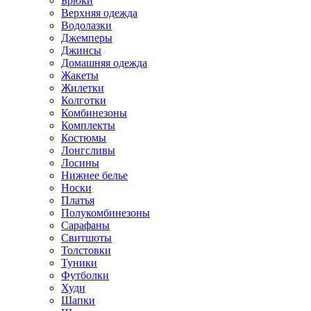
Брюки
Верхняя одежда
Водолазки
Джемперы
Джинсы
Домашняя одежда
Жакеты
Жилетки
Колготки
Комбинезоны
Комплекты
Костюмы
Лонгсливы
Лосины
Нижнее белье
Носки
Платья
Полукомбинезоны
Сарафаны
Свитшоты
Толстовки
Туники
Футболки
Худи
Шапки