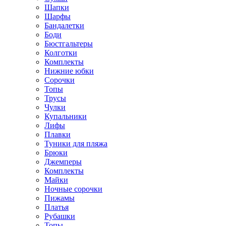
Шапки
Шарфы
Бандалетки
Боди
Бюстгальтеры
Колготки
Комплекты
Нижние юбки
Сорочки
Топы
Трусы
Чулки
Купальники
Лифы
Плавки
Туники для пляжа
Брюки
Джемперы
Комплекты
Майки
Ночные сорочки
Пижамы
Платья
Рубашки
Топы