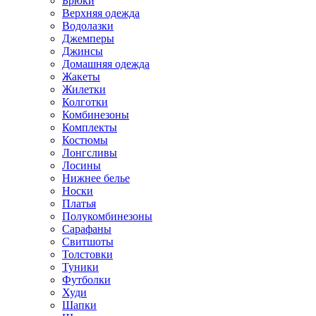
Брюки
Верхняя одежда
Водолазки
Джемперы
Джинсы
Домашняя одежда
Жакеты
Жилетки
Колготки
Комбинезоны
Комплекты
Костюмы
Лонгсливы
Лосины
Нижнее белье
Носки
Платья
Полукомбинезоны
Сарафаны
Свитшоты
Толстовки
Туники
Футболки
Худи
Шапки