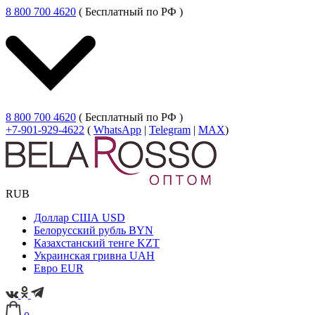
8 800 700 4620
( Бесплатный по РФ )
8 800 700 4620
( Бесплатный по РФ )
+7-901-929-4622
(
WhatsApp
|
Telegram
|
MAX
)
RUB
Доллар США
USD
Белорусский рубль
BYN
Казахстанский тенге
KZT
Украинская гривна
UAH
Евро
EUR