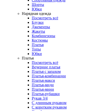
Спортивная одежда
Шорты
Юбки
Нарядная одежда
Посмотреть всё
Блузки
Джемперы
Жакеты
Комбинезоны
Костюмы
Платья
Топы
Юбки
Платья
Посмотреть всё
Вечерние платья
Платья с запахом
Платья-комбинации
Платья-макси
Платья-миди
Платья-мини
Платья-рубашки
Рукав 3/4
С длинным рукавом
С коротким рукавом