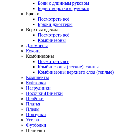
Боди с длинным руковом
Боди с коротким руковом
Брюки
Посмотреть всё
Брюки-джоггеры
Верхняя одежда
Посмотреть всё
Комбинезоны
Джемперы
Коконы
Комбинезоны
Посмотреть всё
Комбинезоны (легкие), слипы
Комбинезоны верхнего слоя (теплые)
Комплекты
Кофточки
Нагрудники
Носочки\Пинетки
Пелёнки
Платья
Пледы
Ползунки
Уголки
Футболки
Шапочки