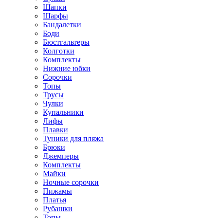
Шапки
Шарфы
Бандалетки
Боди
Бюстгальтеры
Колготки
Комплекты
Нижние юбки
Сорочки
Топы
Трусы
Чулки
Купальники
Лифы
Плавки
Туники для пляжа
Брюки
Джемперы
Комплекты
Майки
Ночные сорочки
Пижамы
Платья
Рубашки
Топы