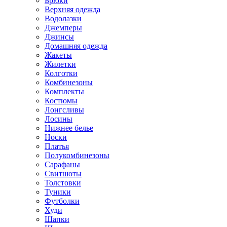
Брюки
Верхняя одежда
Водолазки
Джемперы
Джинсы
Домашняя одежда
Жакеты
Жилетки
Колготки
Комбинезоны
Комплекты
Костюмы
Лонгсливы
Лосины
Нижнее белье
Носки
Платья
Полукомбинезоны
Сарафаны
Свитшоты
Толстовки
Туники
Футболки
Худи
Шапки