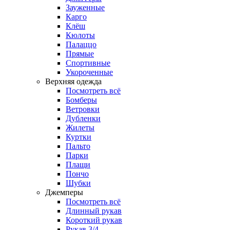
Зауженные
Карго
Клёш
Кюлоты
Палаццо
Прямые
Спортивные
Укороченные
Верхняя одежда
Посмотреть всё
Бомберы
Ветровки
Дубленки
Жилеты
Куртки
Пальто
Парки
Плащи
Пончо
Шубки
Джемперы
Посмотреть всё
Длинный рукав
Короткий рукав
Рукав 3/4