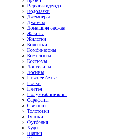
Брюки
Верхняя одежда
Водолазки
Джемперы
Джинсы
Домашняя одежда
Жакеты
Жилетки
Колготки
Комбинезоны
Комплекты
Костюмы
Лонгсливы
Лосины
Нижнее белье
Носки
Платья
Полукомбинезоны
Сарафаны
Свитшоты
Толстовки
Туники
Футболки
Худи
Шапки