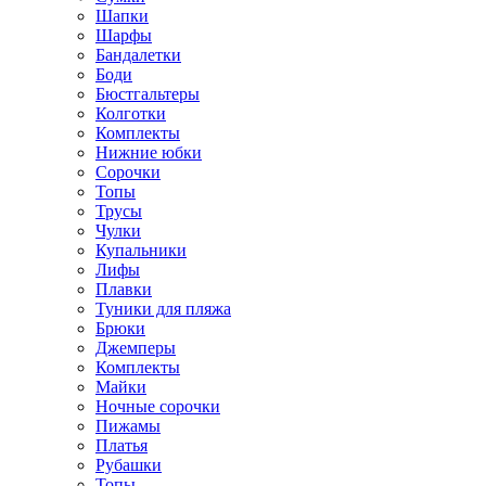
Шапки
Шарфы
Бандалетки
Боди
Бюстгальтеры
Колготки
Комплекты
Нижние юбки
Сорочки
Топы
Трусы
Чулки
Купальники
Лифы
Плавки
Туники для пляжа
Брюки
Джемперы
Комплекты
Майки
Ночные сорочки
Пижамы
Платья
Рубашки
Топы