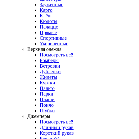
Зауженные
Карго
Клёш
Кюлоты
Палаццо
Прямые
Спортивные
Укороченные
Верхняя одежда
Посмотреть всё
Бомберы
Ветровки
Дубленки
Жилеты
Куртки
Пальто
Парки
Плащи
Пончо
Шубки
Джемперы
Посмотреть всё
Длинный рукав
Короткий рукав
Рукав 3/4