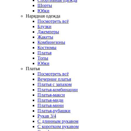
Спортивная одежда
Шорты
Юбки
Нарядная одежда
Посмотреть всё
Блузки
Джемперы
Жакеты
Комбинезоны
Костюмы
Платья
Топы
Юбки
Платья
Посмотреть всё
Вечерние платья
Платья с запахом
Платья-комбинации
Платья-макси
Платья-миди
Платья-мини
Платья-рубашки
Рукав 3/4
С длинным рукавом
С коротким рукавом