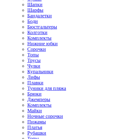
Шапки
Шарфы
Бандалетки
Боди
Бюстгальтеры
Колготки
Комплекты
Нижние юбки
Сорочки
Топы
Трусы
Чулки
Купальники
Лифы
Плавки
Туники для пляжа
Брюки
Джемперы
Комплекты
Майки
Ночные сорочки
Пижамы
Платья
Рубашки
Топы