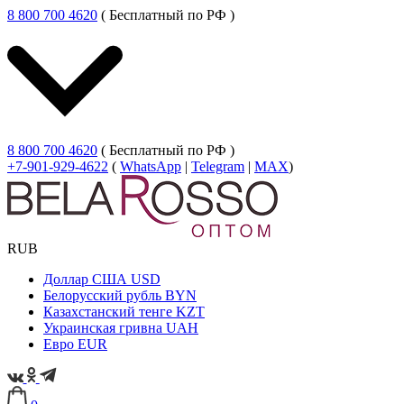
8 800 700 4620
( Бесплатный по РФ )
8 800 700 4620
( Бесплатный по РФ )
+7-901-929-4622
(
WhatsApp
|
Telegram
|
MAX
)
RUB
Доллар США
USD
Белорусский рубль
BYN
Казахстанский тенге
KZT
Украинская гривна
UAH
Евро
EUR