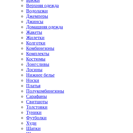
Брюки
Верхняя одежда
Водолазки
Джемперы
Джинсы
Домашняя одежда
Жакеты
Жилетки
Колготки
Комбинезоны
Комплекты
Костюмы
Лонгсливы
Лосины
Нижнее белье
Носки
Платья
Полукомбинезоны
Сарафаны
Свитшоты
Толстовки
Туники
Футболки
Худи
Шапки