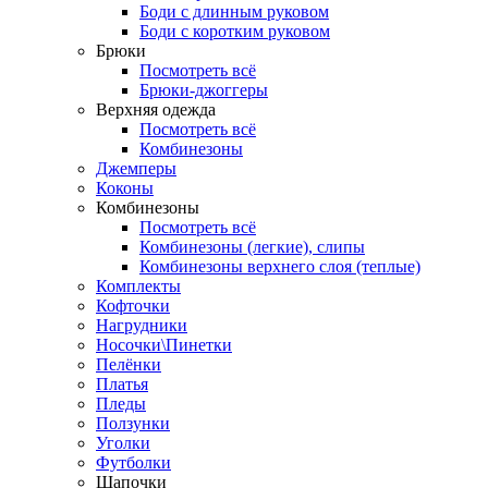
Боди с длинным руковом
Боди с коротким руковом
Брюки
Посмотреть всё
Брюки-джоггеры
Верхняя одежда
Посмотреть всё
Комбинезоны
Джемперы
Коконы
Комбинезоны
Посмотреть всё
Комбинезоны (легкие), слипы
Комбинезоны верхнего слоя (теплые)
Комплекты
Кофточки
Нагрудники
Носочки\Пинетки
Пелёнки
Платья
Пледы
Ползунки
Уголки
Футболки
Шапочки