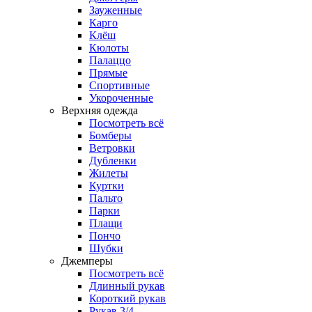
Зауженные
Карго
Клёш
Кюлоты
Палаццо
Прямые
Спортивные
Укороченные
Верхняя одежда
Посмотреть всё
Бомберы
Ветровки
Дубленки
Жилеты
Куртки
Пальто
Парки
Плащи
Пончо
Шубки
Джемперы
Посмотреть всё
Длинный рукав
Короткий рукав
Рукав 3/4