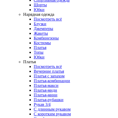
Спортивная одежда
Шорты
Юбки
Нарядная одежда
Посмотреть всё
Блузки
Джемперы
Жакеты
Комбинезоны
Костюмы
Платья
Топы
Юбки
Платья
Посмотреть всё
Вечерние платья
Платья с запахом
Платья-комбинации
Платья-макси
Платья-миди
Платья-мини
Платья-рубашки
Рукав 3/4
С длинным рукавом
С коротким рукавом