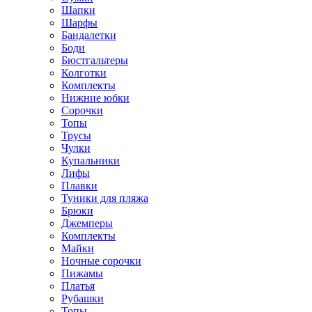
Шапки
Шарфы
Бандалетки
Боди
Бюстгальтеры
Колготки
Комплекты
Нижние юбки
Сорочки
Топы
Трусы
Чулки
Купальники
Лифы
Плавки
Туники для пляжа
Брюки
Джемперы
Комплекты
Майки
Ночные сорочки
Пижамы
Платья
Рубашки
Топы