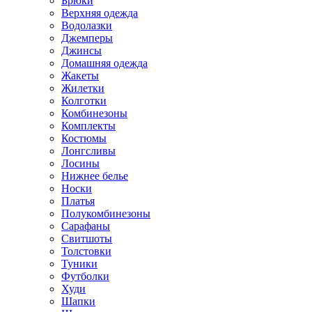
Брюки
Верхняя одежда
Водолазки
Джемперы
Джинсы
Домашняя одежда
Жакеты
Жилетки
Колготки
Комбинезоны
Комплекты
Костюмы
Лонгсливы
Лосины
Нижнее белье
Носки
Платья
Полукомбинезоны
Сарафаны
Свитшоты
Толстовки
Туники
Футболки
Худи
Шапки