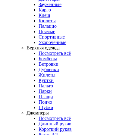
Зауженные
Карго
Клёш
Кюлоты
Палаццо
Прямые
Спортивные
Укороченные
Верхняя одежда
Посмотреть всё
Бомберы
Ветровки
Дубленки
Жилеты
Куртки
Пальто
Парки
Плащи
Пончо
Шубки
Джемперы
Посмотреть всё
Длинный рукав
Короткий рукав
Рукав 3/4