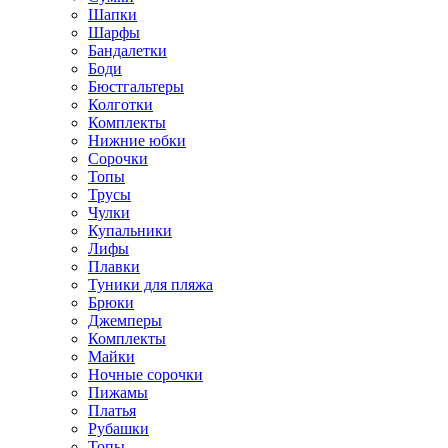
Шапки
Шарфы
Бандалетки
Боди
Бюстгальтеры
Колготки
Комплекты
Нижние юбки
Сорочки
Топы
Трусы
Чулки
Купальники
Лифы
Плавки
Туники для пляжа
Брюки
Джемперы
Комплекты
Майки
Ночные сорочки
Пижамы
Платья
Рубашки
Топы