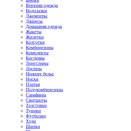
Брюки
Верхняя одежда
Водолазки
Джемперы
Джинсы
Домашняя одежда
Жакеты
Жилетки
Колготки
Комбинезоны
Комплекты
Костюмы
Лонгсливы
Лосины
Нижнее белье
Носки
Платья
Полукомбинезоны
Сарафаны
Свитшоты
Толстовки
Туники
Футболки
Худи
Шапки