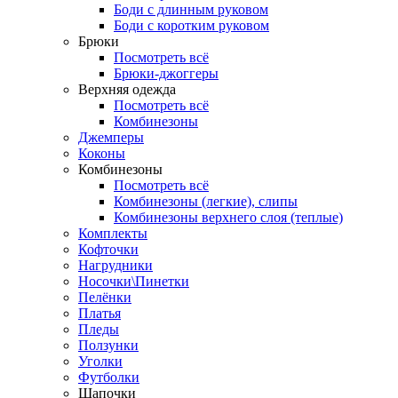
Боди с длинным руковом
Боди с коротким руковом
Брюки
Посмотреть всё
Брюки-джоггеры
Верхняя одежда
Посмотреть всё
Комбинезоны
Джемперы
Коконы
Комбинезоны
Посмотреть всё
Комбинезоны (легкие), слипы
Комбинезоны верхнего слоя (теплые)
Комплекты
Кофточки
Нагрудники
Носочки\Пинетки
Пелёнки
Платья
Пледы
Ползунки
Уголки
Футболки
Шапочки