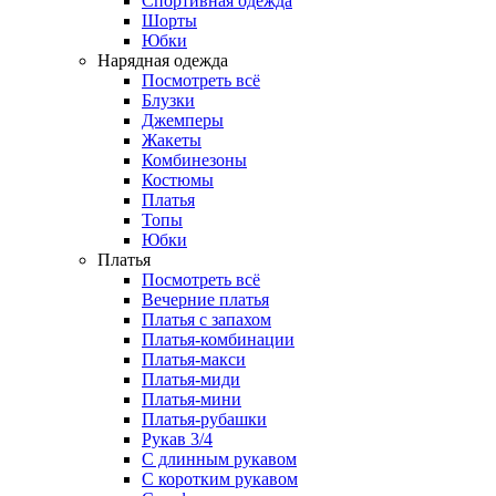
Спортивная одежда
Шорты
Юбки
Нарядная одежда
Посмотреть всё
Блузки
Джемперы
Жакеты
Комбинезоны
Костюмы
Платья
Топы
Юбки
Платья
Посмотреть всё
Вечерние платья
Платья с запахом
Платья-комбинации
Платья-макси
Платья-миди
Платья-мини
Платья-рубашки
Рукав 3/4
С длинным рукавом
С коротким рукавом