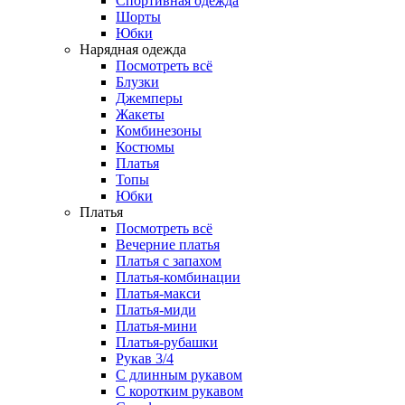
Спортивная одежда
Шорты
Юбки
Нарядная одежда
Посмотреть всё
Блузки
Джемперы
Жакеты
Комбинезоны
Костюмы
Платья
Топы
Юбки
Платья
Посмотреть всё
Вечерние платья
Платья с запахом
Платья-комбинации
Платья-макси
Платья-миди
Платья-мини
Платья-рубашки
Рукав 3/4
С длинным рукавом
С коротким рукавом