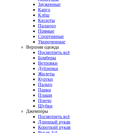
Зауженные
Карго
Клёш
Кюлоты
Палаццо
Прямые
Спортивные
Укороченные
Верхняя одежда
Посмотреть всё
Бомберы
Ветровки
Дубленки
Жилеты
Куртки
Пальто
Парки
Плащи
Пончо
Шубки
Джемперы
Посмотреть всё
Длинный рукав
Короткий рукав
Рукав 3/4