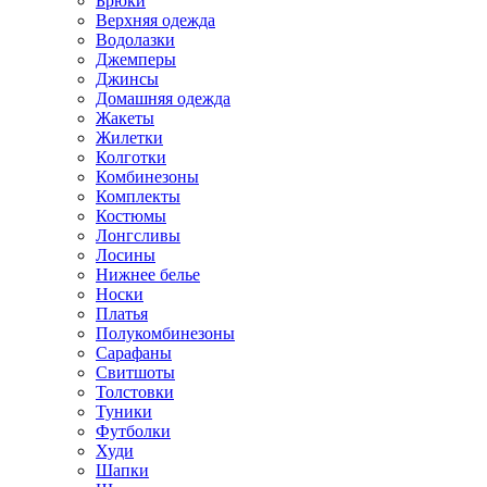
Брюки
Верхняя одежда
Водолазки
Джемперы
Джинсы
Домашняя одежда
Жакеты
Жилетки
Колготки
Комбинезоны
Комплекты
Костюмы
Лонгсливы
Лосины
Нижнее белье
Носки
Платья
Полукомбинезоны
Сарафаны
Свитшоты
Толстовки
Туники
Футболки
Худи
Шапки