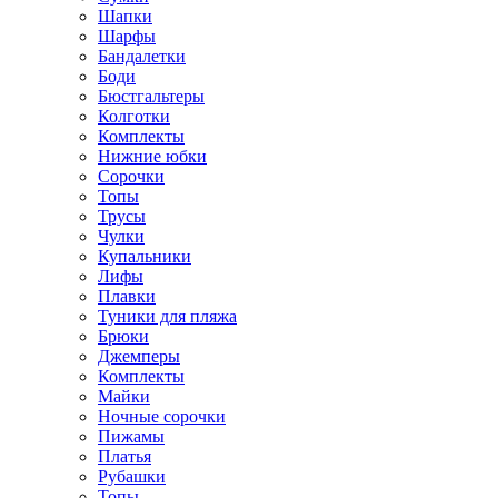
Шапки
Шарфы
Бандалетки
Боди
Бюстгальтеры
Колготки
Комплекты
Нижние юбки
Сорочки
Топы
Трусы
Чулки
Купальники
Лифы
Плавки
Туники для пляжа
Брюки
Джемперы
Комплекты
Майки
Ночные сорочки
Пижамы
Платья
Рубашки
Топы