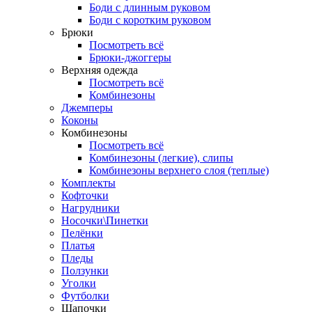
Боди с длинным руковом
Боди с коротким руковом
Брюки
Посмотреть всё
Брюки-джоггеры
Верхняя одежда
Посмотреть всё
Комбинезоны
Джемперы
Коконы
Комбинезоны
Посмотреть всё
Комбинезоны (легкие), слипы
Комбинезоны верхнего слоя (теплые)
Комплекты
Кофточки
Нагрудники
Носочки\Пинетки
Пелёнки
Платья
Пледы
Ползунки
Уголки
Футболки
Шапочки