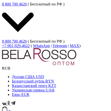
8 800 700 4620
( Бесплатный по РФ )
8 800 700 4620
( Бесплатный по РФ )
+7-901-929-4622
(
WhatsApp
|
Telegram
|
MAX
)
RUB
Доллар США
USD
Белорусский рубль
BYN
Казахстанский тенге
KZT
Украинская гривна
UAH
Евро
EUR