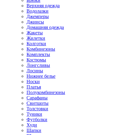
Брюки
Верхняя одежда
Водолазки
Джемперы
Джинсы
Домашняя одежда
Жакеты
Жилетки
Колготки
Комбинезоны
Комплекты
Костюмы
Лонгсливы
Лосины
Нижнее белье
Носки
Платья
Полукомбинезоны
Сарафаны
Свитшоты
Толстовки
Туники
Футболки
Худи
Шапки