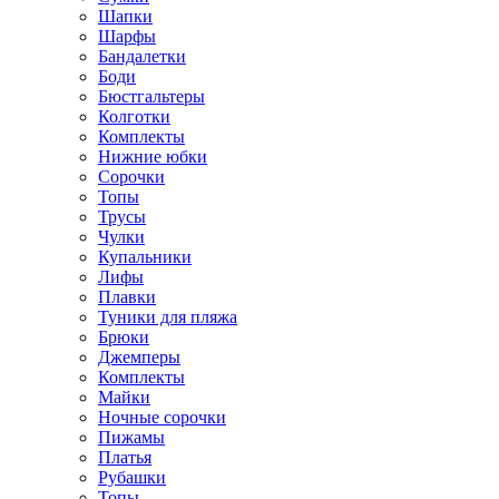
Шапки
Шарфы
Бандалетки
Боди
Бюстгальтеры
Колготки
Комплекты
Нижние юбки
Сорочки
Топы
Трусы
Чулки
Купальники
Лифы
Плавки
Туники для пляжа
Брюки
Джемперы
Комплекты
Майки
Ночные сорочки
Пижамы
Платья
Рубашки
Топы