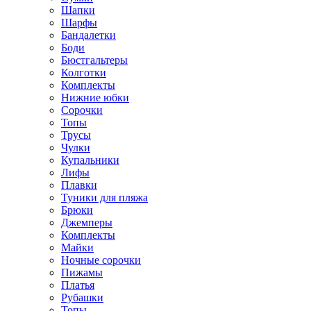
Шапки
Шарфы
Бандалетки
Боди
Бюстгальтеры
Колготки
Комплекты
Нижние юбки
Сорочки
Топы
Трусы
Чулки
Купальники
Лифы
Плавки
Туники для пляжа
Брюки
Джемперы
Комплекты
Майки
Ночные сорочки
Пижамы
Платья
Рубашки
Топы