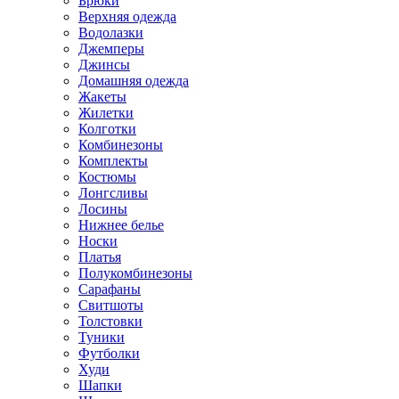
Брюки
Верхняя одежда
Водолазки
Джемперы
Джинсы
Домашняя одежда
Жакеты
Жилетки
Колготки
Комбинезоны
Комплекты
Костюмы
Лонгсливы
Лосины
Нижнее белье
Носки
Платья
Полукомбинезоны
Сарафаны
Свитшоты
Толстовки
Туники
Футболки
Худи
Шапки