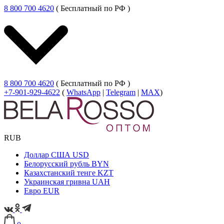
8 800 700 4620
( Бесплатный по РФ )
8 800 700 4620
( Бесплатный по РФ )
+7-901-929-4622
(
WhatsApp
|
Telegram
|
MAX
)
RUB
Доллар США
USD
Белорусский рубль
BYN
Казахстанский тенге
KZT
Украинская гривна
UAH
Евро
EUR