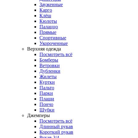
Зауженные
Карго
Клёш
Кюлоты
Палаццо
Прямые
Спортивные
Укороченные
Верхняя одежда
Посмотреть всё
Бомберы
Ветровки
Дубленки
Жилеты
Куртки
Пальто
Парки
Плащи
Пончо
Шубки
Джемперы
Посмотреть всё
Длинный рукав
Короткий рукав
Рукав 3/4