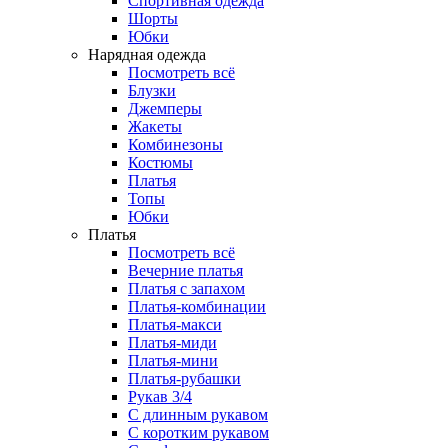
Спортивная одежда
Шорты
Юбки
Нарядная одежда
Посмотреть всё
Блузки
Джемперы
Жакеты
Комбинезоны
Костюмы
Платья
Топы
Юбки
Платья
Посмотреть всё
Вечерние платья
Платья с запахом
Платья-комбинации
Платья-макси
Платья-миди
Платья-мини
Платья-рубашки
Рукав 3/4
С длинным рукавом
С коротким рукавом