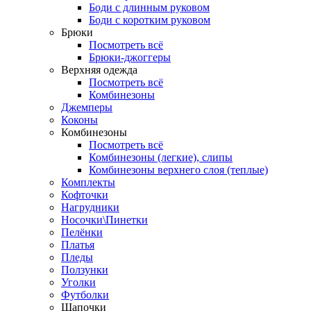
Боди с длинным руковом
Боди с коротким руковом
Брюки
Посмотреть всё
Брюки-джоггеры
Верхняя одежда
Посмотреть всё
Комбинезоны
Джемперы
Коконы
Комбинезоны
Посмотреть всё
Комбинезоны (легкие), слипы
Комбинезоны верхнего слоя (теплые)
Комплекты
Кофточки
Нагрудники
Носочки\Пинетки
Пелёнки
Платья
Пледы
Ползунки
Уголки
Футболки
Шапочки