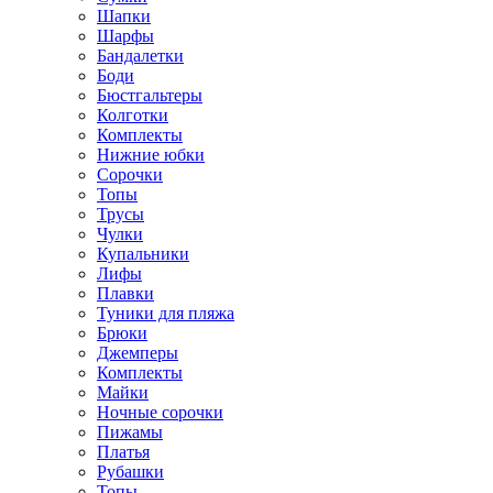
Шапки
Шарфы
Бандалетки
Боди
Бюстгальтеры
Колготки
Комплекты
Нижние юбки
Сорочки
Топы
Трусы
Чулки
Купальники
Лифы
Плавки
Туники для пляжа
Брюки
Джемперы
Комплекты
Майки
Ночные сорочки
Пижамы
Платья
Рубашки
Топы