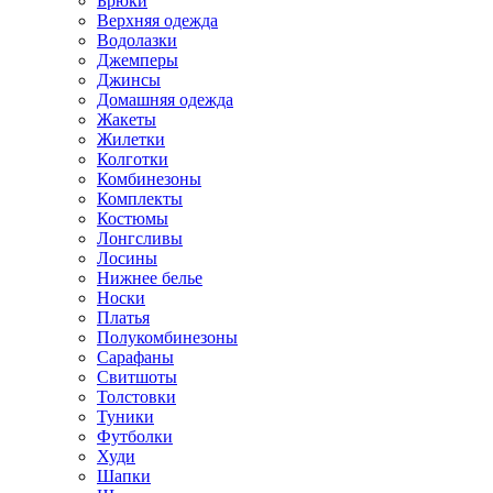
Брюки
Верхняя одежда
Водолазки
Джемперы
Джинсы
Домашняя одежда
Жакеты
Жилетки
Колготки
Комбинезоны
Комплекты
Костюмы
Лонгсливы
Лосины
Нижнее белье
Носки
Платья
Полукомбинезоны
Сарафаны
Свитшоты
Толстовки
Туники
Футболки
Худи
Шапки