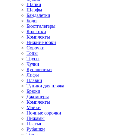
Шапки
Шарфы
Бандалетки
Боди
Бюстгальтеры
Колготки
Комплекты
Нижние юбки
Сорочки
Топы
Трусы
Чулки
Купальники
Лифы
Плавки
Туники для пляжа
Брюки
Джемперы
Комплекты
Майки
Ночные сорочки
Пижамы
Платья
Рубашки
Топы