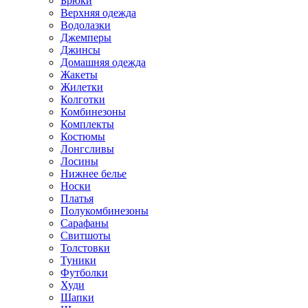
Брюки
Верхняя одежда
Водолазки
Джемперы
Джинсы
Домашняя одежда
Жакеты
Жилетки
Колготки
Комбинезоны
Комплекты
Костюмы
Лонгсливы
Лосины
Нижнее белье
Носки
Платья
Полукомбинезоны
Сарафаны
Свитшоты
Толстовки
Туники
Футболки
Худи
Шапки