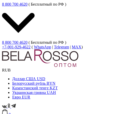
8 800 700 4620
( Бесплатный по РФ )
8 800 700 4620
( Бесплатный по РФ )
+7-901-929-4622
(
WhatsApp
|
Telegram
|
MAX
)
RUB
Доллар США
USD
Белорусский рубль
BYN
Казахстанский тенге
KZT
Украинская гривна
UAH
Евро
EUR