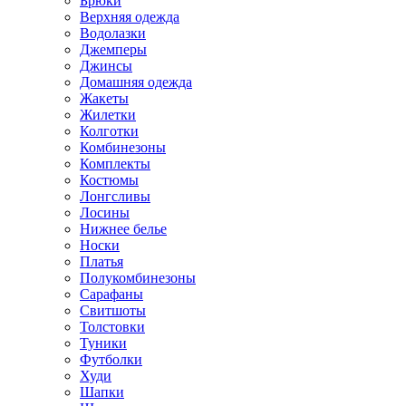
Брюки
Верхняя одежда
Водолазки
Джемперы
Джинсы
Домашняя одежда
Жакеты
Жилетки
Колготки
Комбинезоны
Комплекты
Костюмы
Лонгсливы
Лосины
Нижнее белье
Носки
Платья
Полукомбинезоны
Сарафаны
Свитшоты
Толстовки
Туники
Футболки
Худи
Шапки