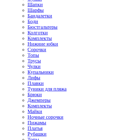
Шапки
Шарфы
Бандалетки
Боди
Бюстгальтеры
Колготки
Комплекты
Нижние юбки
Сорочки
Топы
Трусы
Чулки
Купальники
Лифы
Плавки
Туники для пляжа
Брюки
Джемперы
Комплекты
Майки
Ночные сорочки
Пижамы
Платья
Рубашки
Топы