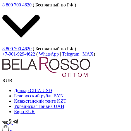
8 800 700 4620
( Бесплатный по РФ )
8 800 700 4620
( Бесплатный по РФ )
+7-901-929-4622
(
WhatsApp
|
Telegram
|
MAX
)
RUB
Доллар США
USD
Белорусский рубль
BYN
Казахстанский тенге
KZT
Украинская гривна
UAH
Евро
EUR