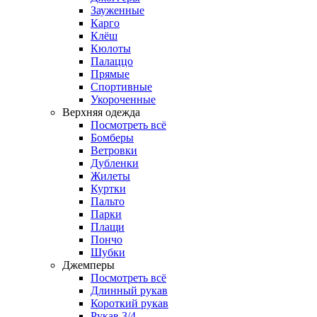
Зауженные
Карго
Клёш
Кюлоты
Палаццо
Прямые
Спортивные
Укороченные
Верхняя одежда
Посмотреть всё
Бомберы
Ветровки
Дубленки
Жилеты
Куртки
Пальто
Парки
Плащи
Пончо
Шубки
Джемперы
Посмотреть всё
Длинный рукав
Короткий рукав
Рукав 3/4