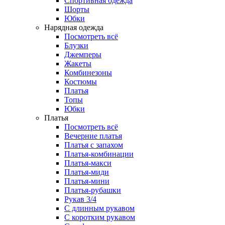
Спортивная одежда
Шорты
Юбки
Нарядная одежда
Посмотреть всё
Блузки
Джемперы
Жакеты
Комбинезоны
Костюмы
Платья
Топы
Юбки
Платья
Посмотреть всё
Вечерние платья
Платья с запахом
Платья-комбинации
Платья-макси
Платья-миди
Платья-мини
Платья-рубашки
Рукав 3/4
С длинным рукавом
С коротким рукавом