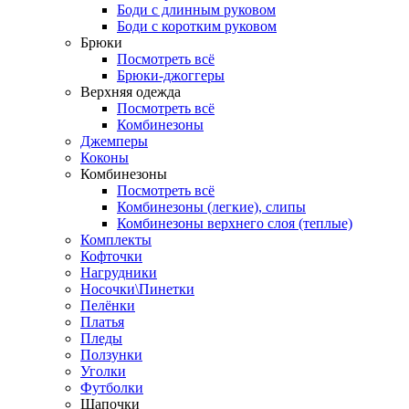
Боди с длинным руковом
Боди с коротким руковом
Брюки
Посмотреть всё
Брюки-джоггеры
Верхняя одежда
Посмотреть всё
Комбинезоны
Джемперы
Коконы
Комбинезоны
Посмотреть всё
Комбинезоны (легкие), слипы
Комбинезоны верхнего слоя (теплые)
Комплекты
Кофточки
Нагрудники
Носочки\Пинетки
Пелёнки
Платья
Пледы
Ползунки
Уголки
Футболки
Шапочки