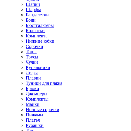
Шапки
Шарфы
Бандалетки
Боди
Бюстгальтеры
Колготки
Комплекты
Нижние юбки
Сорочки
Топы
Трусы
Чулки
Купальники
Лифы
Плавки
Туники для пляжа
Брюки
Джемперы
Комплекты
Майки
Ночные сорочки
Пижамы
Платья
Рубашки
Топы