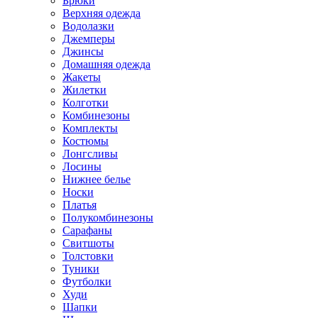
Брюки
Верхняя одежда
Водолазки
Джемперы
Джинсы
Домашняя одежда
Жакеты
Жилетки
Колготки
Комбинезоны
Комплекты
Костюмы
Лонгсливы
Лосины
Нижнее белье
Носки
Платья
Полукомбинезоны
Сарафаны
Свитшоты
Толстовки
Туники
Футболки
Худи
Шапки