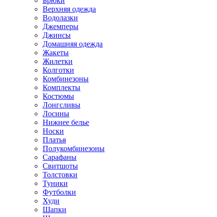
Брюки
Верхняя одежда
Водолазки
Джемперы
Джинсы
Домашняя одежда
Жакеты
Жилетки
Колготки
Комбинезоны
Комплекты
Костюмы
Лонгсливы
Лосины
Нижнее белье
Носки
Платья
Полукомбинезоны
Сарафаны
Свитшоты
Толстовки
Туники
Футболки
Худи
Шапки