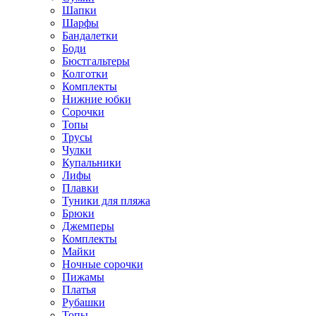
Шапки
Шарфы
Бандалетки
Боди
Бюстгальтеры
Колготки
Комплекты
Нижние юбки
Сорочки
Топы
Трусы
Чулки
Купальники
Лифы
Плавки
Туники для пляжа
Брюки
Джемперы
Комплекты
Майки
Ночные сорочки
Пижамы
Платья
Рубашки
Топы