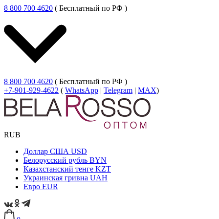
8 800 700 4620
( Бесплатный по РФ )
8 800 700 4620
( Бесплатный по РФ )
+7-901-929-4622
(
WhatsApp
|
Telegram
|
MAX
)
RUB
Доллар США
USD
Белорусский рубль
BYN
Казахстанский тенге
KZT
Украинская гривна
UAH
Евро
EUR