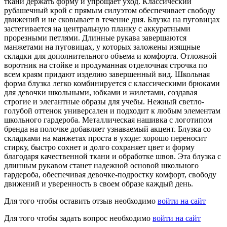
ткани держать форму и упрощает уход. Классический
рубашечный крой с прямым силуэтом обеспечивает свободу
движений и не сковывает в течение дня. Блузка на пуговицах
застегивается на центральную планку с аккуратными
прорезными петлями. Длинные рукава завершаются
манжетами на пуговицах, у которых заложены изящные
складки для дополнительного объема и комфорта. Отложной
воротник на стойке и продуманная отделочная строчка по
всем краям придают изделию завершенный вид. Школьная
форма блузка легко комбинируется с классическими брюками
для девочки школьными, юбками и жилетами, создавая
строгие и элегантные образы для учебы. Нежный светло-
голубой оттенок универсален и подходит к любым элементам
школьного гардероба. Металлическая нашивка с логотипом
бренда на полочке добавляет узнаваемый акцент. Блузка со
складками на манжетах проста в уходе: хорошо переносит
стирку, быстро сохнет и долго сохраняет цвет и форму
благодаря качественной ткани и обработке швов. Эта блузка с
длинным рукавом станет надежной основой школьного
гардероба, обеспечивая девочке-подростку комфорт, свободу
движений и уверенность в своем образе каждый день.
Для того чтобы оставить отзыв необходимо
войти на сайт
Для того чтобы задать вопрос необходимо
войти на сайт