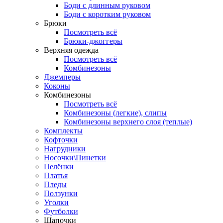
Боди с длинным руковом
Боди с коротким руковом
Брюки
Посмотреть всё
Брюки-джоггеры
Верхняя одежда
Посмотреть всё
Комбинезоны
Джемперы
Коконы
Комбинезоны
Посмотреть всё
Комбинезоны (легкие), слипы
Комбинезоны верхнего слоя (теплые)
Комплекты
Кофточки
Нагрудники
Носочки\Пинетки
Пелёнки
Платья
Пледы
Ползунки
Уголки
Футболки
Шапочки