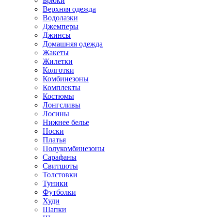
Брюки
Верхняя одежда
Водолазки
Джемперы
Джинсы
Домашняя одежда
Жакеты
Жилетки
Колготки
Комбинезоны
Комплекты
Костюмы
Лонгсливы
Лосины
Нижнее белье
Носки
Платья
Полукомбинезоны
Сарафаны
Свитшоты
Толстовки
Туники
Футболки
Худи
Шапки