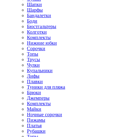
Шапки
Шарфы
Бандалетки
Боди
Бюстгальтеры
Колготки
Комплекты
Нижние юбки
Сорочки
Топы
Трусы
Чулки
Купальники
Лифы
Плавки
Туники для пляжа
Брюки
Джемперы
Комплекты
Майки
Ночные сорочки
Пижамы
Платья
Рубашки
Топы