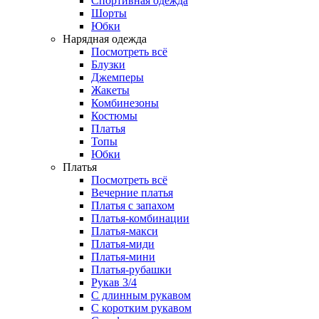
Спортивная одежда
Шорты
Юбки
Нарядная одежда
Посмотреть всё
Блузки
Джемперы
Жакеты
Комбинезоны
Костюмы
Платья
Топы
Юбки
Платья
Посмотреть всё
Вечерние платья
Платья с запахом
Платья-комбинации
Платья-макси
Платья-миди
Платья-мини
Платья-рубашки
Рукав 3/4
С длинным рукавом
С коротким рукавом