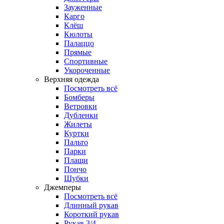
Зауженные
Карго
Клёш
Кюлоты
Палаццо
Прямые
Спортивные
Укороченные
Верхняя одежда
Посмотреть всё
Бомберы
Ветровки
Дубленки
Жилеты
Куртки
Пальто
Парки
Плащи
Пончо
Шубки
Джемперы
Посмотреть всё
Длинный рукав
Короткий рукав
Рукав 3/4