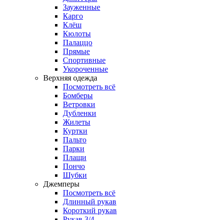
Зауженные
Карго
Клёш
Кюлоты
Палаццо
Прямые
Спортивные
Укороченные
Верхняя одежда
Посмотреть всё
Бомберы
Ветровки
Дубленки
Жилеты
Куртки
Пальто
Парки
Плащи
Пончо
Шубки
Джемперы
Посмотреть всё
Длинный рукав
Короткий рукав
Рукав 3/4