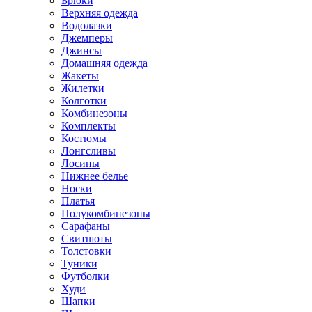
Брюки
Верхняя одежда
Водолазки
Джемперы
Джинсы
Домашняя одежда
Жакеты
Жилетки
Колготки
Комбинезоны
Комплекты
Костюмы
Лонгсливы
Лосины
Нижнее белье
Носки
Платья
Полукомбинезоны
Сарафаны
Свитшоты
Толстовки
Туники
Футболки
Худи
Шапки