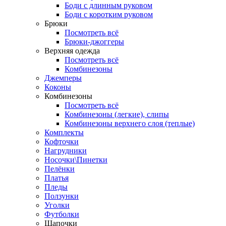
Боди с длинным руковом
Боди с коротким руковом
Брюки
Посмотреть всё
Брюки-джоггеры
Верхняя одежда
Посмотреть всё
Комбинезоны
Джемперы
Коконы
Комбинезоны
Посмотреть всё
Комбинезоны (легкие), слипы
Комбинезоны верхнего слоя (теплые)
Комплекты
Кофточки
Нагрудники
Носочки\Пинетки
Пелёнки
Платья
Пледы
Ползунки
Уголки
Футболки
Шапочки