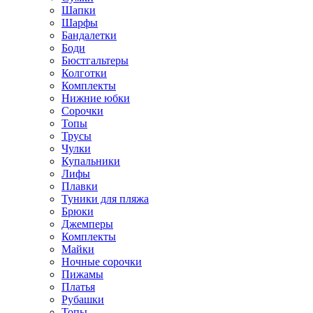
Шапки
Шарфы
Бандалетки
Боди
Бюстгальтеры
Колготки
Комплекты
Нижние юбки
Сорочки
Топы
Трусы
Чулки
Купальники
Лифы
Плавки
Туники для пляжа
Брюки
Джемперы
Комплекты
Майки
Ночные сорочки
Пижамы
Платья
Рубашки
Топы