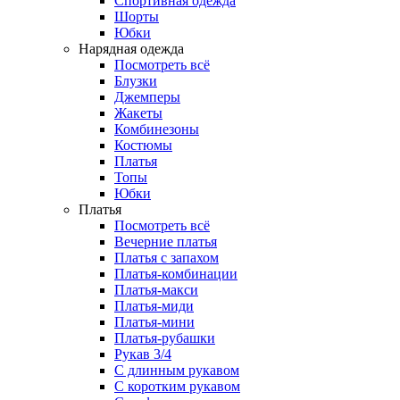
Спортивная одежда
Шорты
Юбки
Нарядная одежда
Посмотреть всё
Блузки
Джемперы
Жакеты
Комбинезоны
Костюмы
Платья
Топы
Юбки
Платья
Посмотреть всё
Вечерние платья
Платья с запахом
Платья-комбинации
Платья-макси
Платья-миди
Платья-мини
Платья-рубашки
Рукав 3/4
С длинным рукавом
С коротким рукавом