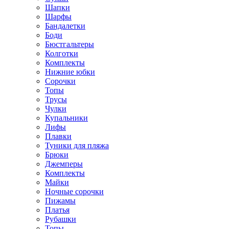
Шапки
Шарфы
Бандалетки
Боди
Бюстгальтеры
Колготки
Комплекты
Нижние юбки
Сорочки
Топы
Трусы
Чулки
Купальники
Лифы
Плавки
Туники для пляжа
Брюки
Джемперы
Комплекты
Майки
Ночные сорочки
Пижамы
Платья
Рубашки
Топы