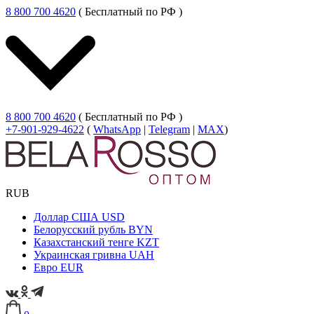
8 800 700 4620
( Бесплатный по РФ )
8 800 700 4620
( Бесплатный по РФ )
+7-901-929-4622
(
WhatsApp
|
Telegram
|
MAX
)
RUB
Доллар США
USD
Белорусский рубль
BYN
Казахстанский тенге
KZT
Украинская гривна
UAH
Евро
EUR