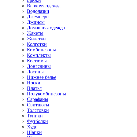
Брюки
Верхняя одежда
Водолазки
Джемперы
Джинсы
Домашняя одежда
Жакеты
Жилетки
Колготки
Комбинезоны
Комплекты
Костюмы
Лонгсливы
Лосины
Нижнее белье
Носки
Платья
Полукомбинезоны
Сарафаны
Свитшоты
Толстовки
Туники
Футболки
Худи
Шапки