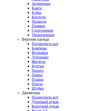
Зауженные
Карго
Клёш
Кюлоты
Палаццо
Прямые
Спортивные
Укороченные
Верхняя одежда
Посмотреть всё
Бомберы
Ветровки
Дубленки
Жилеты
Куртки
Пальто
Парки
Плащи
Пончо
Шубки
Джемперы
Посмотреть всё
Длинный рукав
Короткий рукав
Рукав 3/4