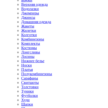
Брюки
Верхняя одежда
Водолазки
Джемперы
Джинсы
Домашняя одежда
Жакеты
Жилетки
Колготки
Комбинезоны
Комплекты
Костюмы
Лонгсливы
Лосины
Нижнее белье
Носки
Платья
Полукомбинезоны
Сарафаны
Свитшоты
Толстовки
Туники
Футболки
Худи
Шапки