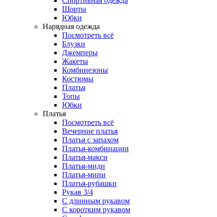
Спортивная одежда
Шорты
Юбки
Нарядная одежда
Посмотреть всё
Блузки
Джемперы
Жакеты
Комбинезоны
Костюмы
Платья
Топы
Юбки
Платья
Посмотреть всё
Вечерние платья
Платья с запахом
Платья-комбинации
Платья-макси
Платья-миди
Платья-мини
Платья-рубашки
Рукав 3/4
С длинным рукавом
С коротким рукавом