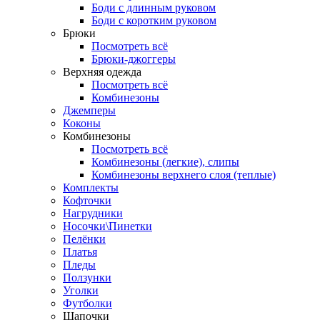
Боди с длинным руковом
Боди с коротким руковом
Брюки
Посмотреть всё
Брюки-джоггеры
Верхняя одежда
Посмотреть всё
Комбинезоны
Джемперы
Коконы
Комбинезоны
Посмотреть всё
Комбинезоны (легкие), слипы
Комбинезоны верхнего слоя (теплые)
Комплекты
Кофточки
Нагрудники
Носочки\Пинетки
Пелёнки
Платья
Пледы
Ползунки
Уголки
Футболки
Шапочки