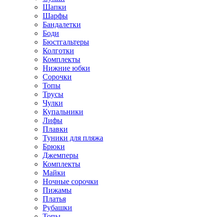
Шапки
Шарфы
Бандалетки
Боди
Бюстгальтеры
Колготки
Комплекты
Нижние юбки
Сорочки
Топы
Трусы
Чулки
Купальники
Лифы
Плавки
Туники для пляжа
Брюки
Джемперы
Комплекты
Майки
Ночные сорочки
Пижамы
Платья
Рубашки
Топы