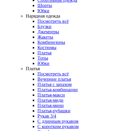
Спортивная одежда
Шорты
Юбки
Нарядная одежда
Посмотреть всё
Блузки
Джемперы
Жакеты
Комбинезоны
Костюмы
Платья
Топы
Юбки
Платья
Посмотреть всё
Вечерние платья
Платья с запахом
Платья-комбинации
Платья-макси
Платья-миди
Платья-мини
Платья-рубашки
Рукав 3/4
С длинным рукавом
С коротким рукавом