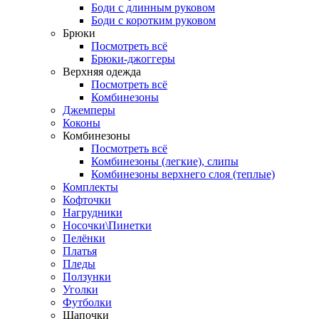
Боди с длинным руковом
Боди с коротким руковом
Брюки
Посмотреть всё
Брюки-джоггеры
Верхняя одежда
Посмотреть всё
Комбинезоны
Джемперы
Коконы
Комбинезоны
Посмотреть всё
Комбинезоны (легкие), слипы
Комбинезоны верхнего слоя (теплые)
Комплекты
Кофточки
Нагрудники
Носочки\Пинетки
Пелёнки
Платья
Пледы
Ползунки
Уголки
Футболки
Шапочки