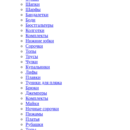
Шапки
Шарфы
Бандалетки
Боди
Бюстгальтеры
Колготки
Комплекты
Нижние юбки
Сорочки
Топы
Трусы
Чулки
Купальники
Лифы
Плавки
Туники для пляжа
Брюки
Джемперы
Комплекты
Майки
Ночные сорочки
Пижамы
Платья
Рубашки
Топы