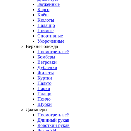
Зауженные
Карго
Клёш
Кюлоты
Палаццо
Прямые
Спортивные
Укороченные
Верхняя одежда
Посмотреть всё
Бомберы
Ветровки
Дубленки
Жилеты
Куртки
Пальто
Парки
Плащи
Пончо
Шубки
Джемперы
Посмотреть всё
Длинный рукав
Короткий рукав
Рукав 3/4