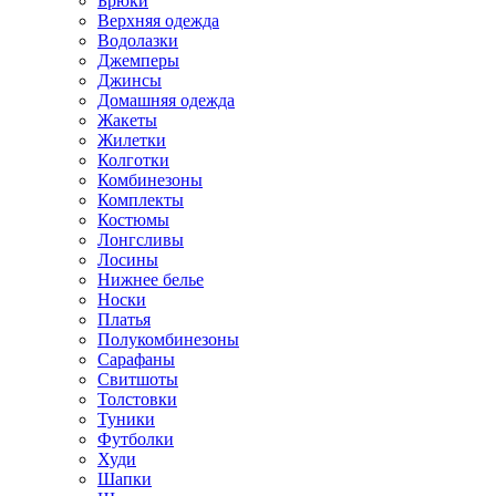
Брюки
Верхняя одежда
Водолазки
Джемперы
Джинсы
Домашняя одежда
Жакеты
Жилетки
Колготки
Комбинезоны
Комплекты
Костюмы
Лонгсливы
Лосины
Нижнее белье
Носки
Платья
Полукомбинезоны
Сарафаны
Свитшоты
Толстовки
Туники
Футболки
Худи
Шапки