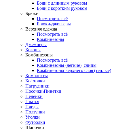
Боди с длинным руковом
Боди с коротким руковом
Брюки
Посмотреть всё
Брюки-джоггеры
Верхняя одежда
Посмотреть всё
Комбинезоны
Джемперы
Коконы
Комбинезоны
Посмотреть всё
Комбинезоны (легкие), слипы
Комбинезоны верхнего слоя (теплые)
Комплекты
Кофточки
Нагрудники
Носочки\Пинетки
Пелёнки
Платья
Пледы
Ползунки
Уголки
Футболки
Шапочки