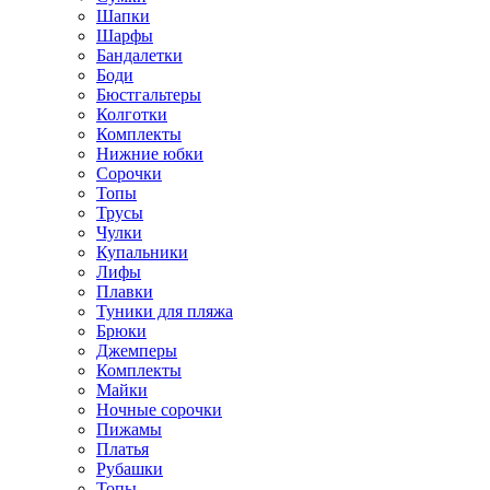
Шапки
Шарфы
Бандалетки
Боди
Бюстгальтеры
Колготки
Комплекты
Нижние юбки
Сорочки
Топы
Трусы
Чулки
Купальники
Лифы
Плавки
Туники для пляжа
Брюки
Джемперы
Комплекты
Майки
Ночные сорочки
Пижамы
Платья
Рубашки
Топы