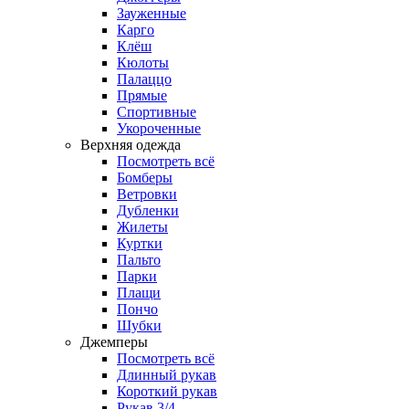
Зауженные
Карго
Клёш
Кюлоты
Палаццо
Прямые
Спортивные
Укороченные
Верхняя одежда
Посмотреть всё
Бомберы
Ветровки
Дубленки
Жилеты
Куртки
Пальто
Парки
Плащи
Пончо
Шубки
Джемперы
Посмотреть всё
Длинный рукав
Короткий рукав
Рукав 3/4