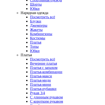
Спортивная одежда
Шорты
Юбки
Нарядная одежда
Посмотреть всё
Блузки
Джемперы
Жакеты
Комбинезоны
Костюмы
Платья
Топы
Юбки
Платья
Посмотреть всё
Вечерние платья
Платья с запахом
Платья-комбинации
Платья-макси
Платья-миди
Платья-мини
Платья-рубашки
Рукав 3/4
С длинным рукавом
С коротким рукавом