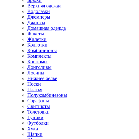
Брюки
Верхняя одежда
Водолазки
Джемперы
Джинсы
Домашняя одежда
Жакеты
Жилетки
Колготки
Комбинезоны
Комплекты
Костюмы
Лонгсливы
Лосины
Нижнее белье
Носки
Платья
Полукомбинезоны
Сарафаны
Свитшоты
Толстовки
Туники
Футболки
Худи
Шапки