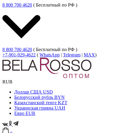
8 800 700 4620
( Бесплатный по РФ )
8 800 700 4620
( Бесплатный по РФ )
+7-901-929-4622
(
WhatsApp
|
Telegram
|
MAX
)
RUB
Доллар США
USD
Белорусский рубль
BYN
Казахстанский тенге
KZT
Украинская гривна
UAH
Евро
EUR