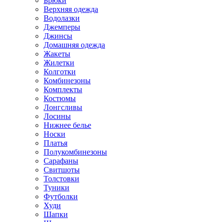
Брюки
Верхняя одежда
Водолазки
Джемперы
Джинсы
Домашняя одежда
Жакеты
Жилетки
Колготки
Комбинезоны
Комплекты
Костюмы
Лонгсливы
Лосины
Нижнее белье
Носки
Платья
Полукомбинезоны
Сарафаны
Свитшоты
Толстовки
Туники
Футболки
Худи
Шапки