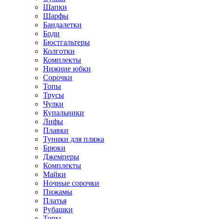
Шапки
Шарфы
Бандалетки
Боди
Бюстгальтеры
Колготки
Комплекты
Нижние юбки
Сорочки
Топы
Трусы
Чулки
Купальники
Лифы
Плавки
Туники для пляжа
Брюки
Джемперы
Комплекты
Майки
Ночные сорочки
Пижамы
Платья
Рубашки
Топы