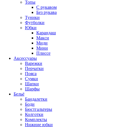
Топы
C рукавом
Без рукава
Туники
Футболки
Юбки
Карандаш
Макси
Миди
Мини
Плиссе
Аксессуары
Варежки
Перчатки
Пояса
Сумки
Шапки
Шарфы
Бельё
Бандалетки
Боди
Бюстгальтеры
Колготки
Комплекты
Нижние юбки