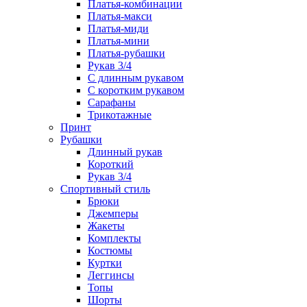
Платья-комбинации
Платья-макси
Платья-миди
Платья-мини
Платья-рубашки
Рукав 3/4
С длинным рукавом
С коротким рукавом
Сарафаны
Трикотажные
Принт
Рубашки
Длинный рукав
Короткий
Рукав 3/4
Спортивный стиль
Брюки
Джемперы
Жакеты
Комплекты
Костюмы
Куртки
Леггинсы
Топы
Шорты