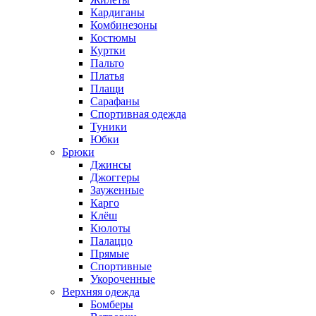
Кардиганы
Комбинезоны
Костюмы
Куртки
Пальто
Платья
Плащи
Сарафаны
Спортивная одежда
Туники
Юбки
Брюки
Джинсы
Джоггеры
Зауженные
Карго
Клёш
Кюлоты
Палаццо
Прямые
Спортивные
Укороченные
Верхняя одежда
Бомберы