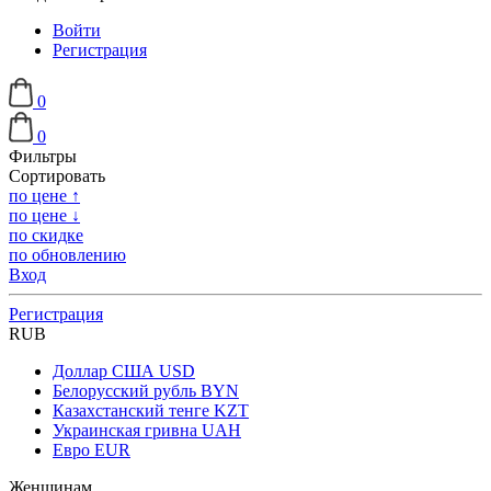
Войти
Регистрация
0
0
Фильтры
Сортировать
по цене ↑
по цене ↓
по скидке
по обновлению
Вход
Регистрация
RUB
Доллар США
USD
Белорусский рубль
BYN
Казахстанский тенге
KZT
Украинская гривна
UAH
Евро
EUR
Женщинам