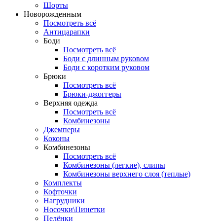
Шорты
Новорожденным
Посмотреть всё
Антицарапки
Боди
Посмотреть всё
Боди с длинным руковом
Боди с коротким руковом
Брюки
Посмотреть всё
Брюки-джоггеры
Верхняя одежда
Посмотреть всё
Комбинезоны
Джемперы
Коконы
Комбинезоны
Посмотреть всё
Комбинезоны (легкие), слипы
Комбинезоны верхнего слоя (теплые)
Комплекты
Кофточки
Нагрудники
Носочки\Пинетки
Пелёнки