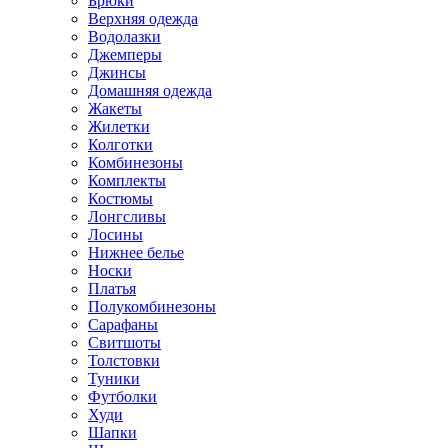
Брюки
Верхняя одежда
Водолазки
Джемперы
Джинсы
Домашняя одежда
Жакеты
Жилетки
Колготки
Комбинезоны
Комплекты
Костюмы
Лонгсливы
Лосины
Нижнее белье
Носки
Платья
Полукомбинезоны
Сарафаны
Свитшоты
Толстовки
Туники
Футболки
Худи
Шапки