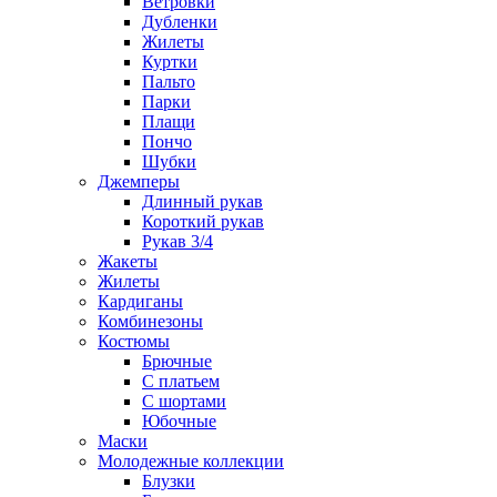
Ветровки
Дубленки
Жилеты
Куртки
Пальто
Парки
Плащи
Пончо
Шубки
Джемперы
Длинный рукав
Короткий рукав
Рукав 3/4
Жакеты
Жилеты
Кардиганы
Комбинезоны
Костюмы
Брючные
С платьем
С шортами
Юбочные
Маски
Молодежные коллекции
Блузки