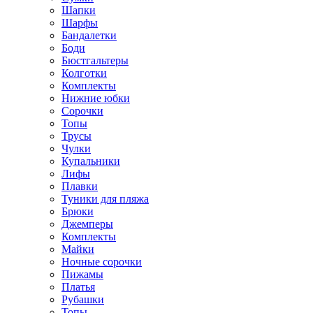
Шапки
Шарфы
Бандалетки
Боди
Бюстгальтеры
Колготки
Комплекты
Нижние юбки
Сорочки
Топы
Трусы
Чулки
Купальники
Лифы
Плавки
Туники для пляжа
Брюки
Джемперы
Комплекты
Майки
Ночные сорочки
Пижамы
Платья
Рубашки
Топы