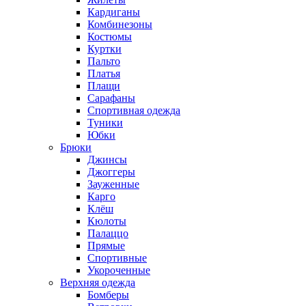
Кардиганы
Комбинезоны
Костюмы
Куртки
Пальто
Платья
Плащи
Сарафаны
Спортивная одежда
Туники
Юбки
Брюки
Джинсы
Джоггеры
Зауженные
Карго
Клёш
Кюлоты
Палаццо
Прямые
Спортивные
Укороченные
Верхняя одежда
Бомберы