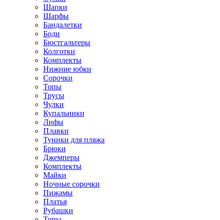
Шапки
Шарфы
Бандалетки
Боди
Бюстгальтеры
Колготки
Комплекты
Нижние юбки
Сорочки
Топы
Трусы
Чулки
Купальники
Лифы
Плавки
Туники для пляжа
Брюки
Джемперы
Комплекты
Майки
Ночные сорочки
Пижамы
Платья
Рубашки
Топы