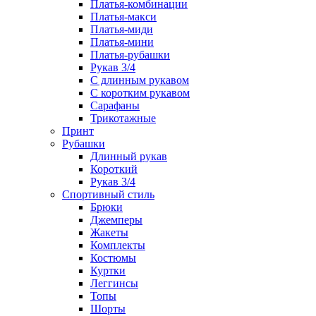
Платья-комбинации
Платья-макси
Платья-миди
Платья-мини
Платья-рубашки
Рукав 3/4
С длинным рукавом
С коротким рукавом
Сарафаны
Трикотажные
Принт
Рубашки
Длинный рукав
Короткий
Рукав 3/4
Спортивный стиль
Брюки
Джемперы
Жакеты
Комплекты
Костюмы
Куртки
Леггинсы
Топы
Шорты