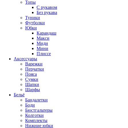
Топы
C рукавом
Без рукава
Туники
Футболки
Юбки
Карандаш
Макси
Миди
Мини
Плиссе
Аксессуары
Варежки
Перчатки
Пояса
Сумки
Шапки
Шарфы
Бельё
Бандалетки
Боди
Бюстгальтеры
Колготки
Комплекты
Нижние юбки