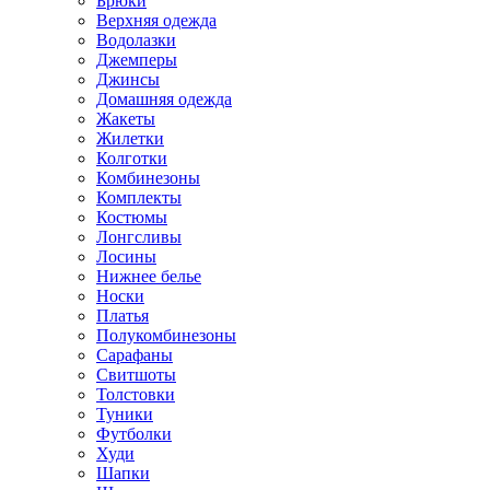
Брюки
Верхняя одежда
Водолазки
Джемперы
Джинсы
Домашняя одежда
Жакеты
Жилетки
Колготки
Комбинезоны
Комплекты
Костюмы
Лонгсливы
Лосины
Нижнее белье
Носки
Платья
Полукомбинезоны
Сарафаны
Свитшоты
Толстовки
Туники
Футболки
Худи
Шапки