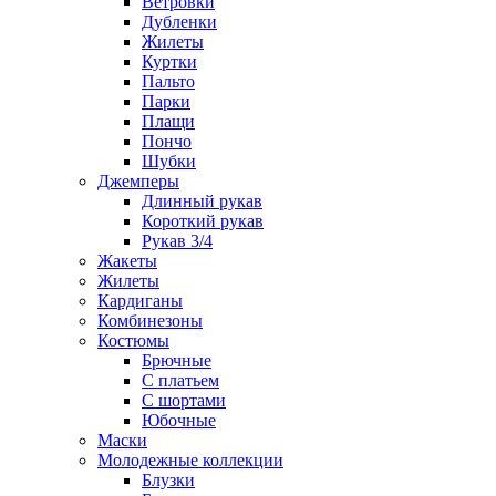
Ветровки
Дубленки
Жилеты
Куртки
Пальто
Парки
Плащи
Пончо
Шубки
Джемперы
Длинный рукав
Короткий рукав
Рукав 3/4
Жакеты
Жилеты
Кардиганы
Комбинезоны
Костюмы
Брючные
С платьем
С шортами
Юбочные
Маски
Молодежные коллекции
Блузки