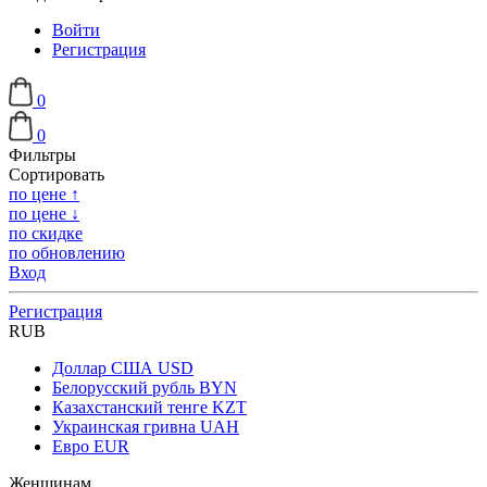
Войти
Регистрация
0
0
Фильтры
Сортировать
по цене ↑
по цене ↓
по скидке
по обновлению
Вход
Регистрация
RUB
Доллар США
USD
Белорусский рубль
BYN
Казахстанский тенге
KZT
Украинская гривна
UAH
Евро
EUR
Женщинам