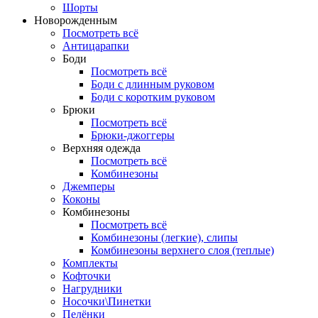
Шорты
Новорожденным
Посмотреть всё
Антицарапки
Боди
Посмотреть всё
Боди с длинным руковом
Боди с коротким руковом
Брюки
Посмотреть всё
Брюки-джоггеры
Верхняя одежда
Посмотреть всё
Комбинезоны
Джемперы
Коконы
Комбинезоны
Посмотреть всё
Комбинезоны (легкие), слипы
Комбинезоны верхнего слоя (теплые)
Комплекты
Кофточки
Нагрудники
Носочки\Пинетки
Пелёнки