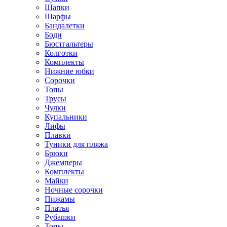
Шапки
Шарфы
Бандалетки
Боди
Бюстгальтеры
Колготки
Комплекты
Нижние юбки
Сорочки
Топы
Трусы
Чулки
Купальники
Лифы
Плавки
Туники для пляжа
Брюки
Джемперы
Комплекты
Майки
Ночные сорочки
Пижамы
Платья
Рубашки
Топы