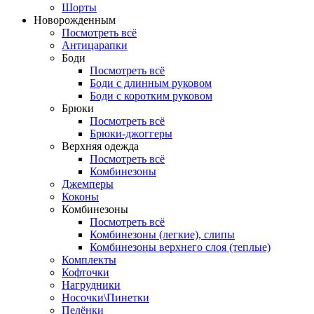
Шорты
Новорожденным
Посмотреть всё
Антицарапки
Боди
Посмотреть всё
Боди с длинным руковом
Боди с коротким руковом
Брюки
Посмотреть всё
Брюки-джоггеры
Верхняя одежда
Посмотреть всё
Комбинезоны
Джемперы
Коконы
Комбинезоны
Посмотреть всё
Комбинезоны (легкие), слипы
Комбинезоны верхнего слоя (теплые)
Комплекты
Кофточки
Нагрудники
Носочки\Пинетки
Пелёнки