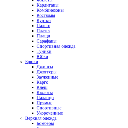
Кардиганы
Комбинезоны
Костюмы
Куртки
Пальто
Платья
Плащи
Сарафаны
Спортивная одежда
Туники
Юбки
Брюки
Джинсы
Джоггеры
Зауженные
Карго
Клёш
Кюлоты
Палаццо
Прямые
Спортивные
Укороченные
Верхняя одежда
Бомберы