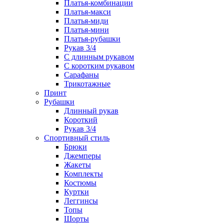
Платья-комбинации
Платья-макси
Платья-миди
Платья-мини
Платья-рубашки
Рукав 3/4
С длинным рукавом
С коротким рукавом
Сарафаны
Трикотажные
Принт
Рубашки
Длинный рукав
Короткий
Рукав 3/4
Спортивный стиль
Брюки
Джемперы
Жакеты
Комплекты
Костюмы
Куртки
Леггинсы
Топы
Шорты