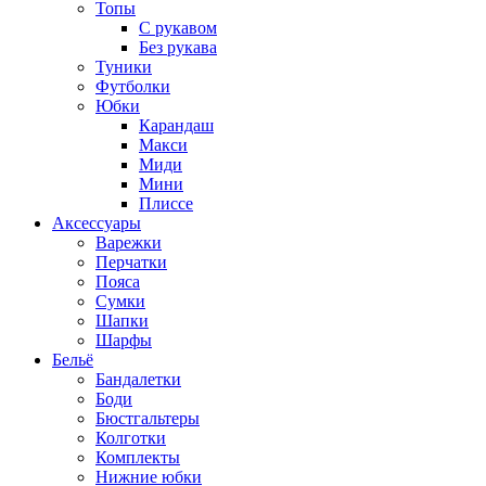
Топы
C рукавом
Без рукава
Туники
Футболки
Юбки
Карандаш
Макси
Миди
Мини
Плиссе
Аксессуары
Варежки
Перчатки
Пояса
Сумки
Шапки
Шарфы
Бельё
Бандалетки
Боди
Бюстгальтеры
Колготки
Комплекты
Нижние юбки