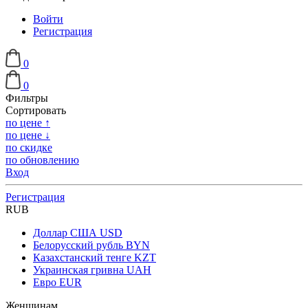
Войти
Регистрация
0
0
Фильтры
Сортировать
по цене ↑
по цене ↓
по скидке
по обновлению
Вход
Регистрация
RUB
Доллар США
USD
Белорусский рубль
BYN
Казахстанский тенге
KZT
Украинская гривна
UAH
Евро
EUR
Женщинам