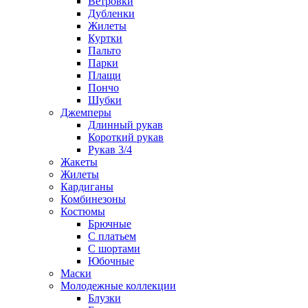
Ветровки
Дубленки
Жилеты
Куртки
Пальто
Парки
Плащи
Пончо
Шубки
Джемперы
Длинный рукав
Короткий рукав
Рукав 3/4
Жакеты
Жилеты
Кардиганы
Комбинезоны
Костюмы
Брючные
С платьем
С шортами
Юбочные
Маски
Молодежные коллекции
Блузки