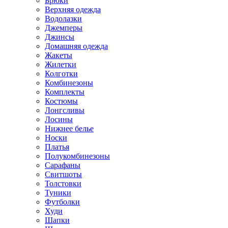
Брюки
Верхняя одежда
Водолазки
Джемперы
Джинсы
Домашняя одежда
Жакеты
Жилетки
Колготки
Комбинезоны
Комплекты
Костюмы
Лонгсливы
Лосины
Нижнее белье
Носки
Платья
Полукомбинезоны
Сарафаны
Свитшоты
Толстовки
Туники
Футболки
Худи
Шапки