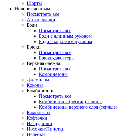
Шорты
Новорожденным
Посмотреть всё
Антицарапки
Боди
Посмотреть всё
Боди с длинным руковом
Боди с коротким руковом
Брюки
Посмотреть всё
Брюки-джоггеры
Верхняя одежда
Посмотреть всё
Комбинезоны
Джемперы
Коконы
Комбинезоны
Посмотреть всё
Комбинезоны (легкие), слипы
Комбинезоны верхнего слоя (теплые)
Комплекты
Кофточки
Нагрудники
Носочки\Пинетки
Пелёнки