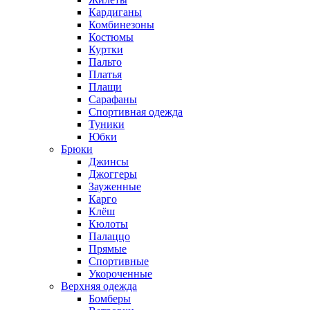
Кардиганы
Комбинезоны
Костюмы
Куртки
Пальто
Платья
Плащи
Сарафаны
Спортивная одежда
Туники
Юбки
Брюки
Джинсы
Джоггеры
Зауженные
Карго
Клёш
Кюлоты
Палаццо
Прямые
Спортивные
Укороченные
Верхняя одежда
Бомберы