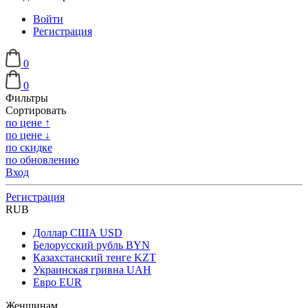
Войти
Регистрация
0
0
Фильтры
Сортировать
по цене ↑
по цене ↓
по скидке
по обновлению
Вход
Регистрация
RUB
Доллар США
USD
Белорусский рубль
BYN
Казахстанский тенге
KZT
Украинская гривна
UAH
Евро
EUR
Женщинам