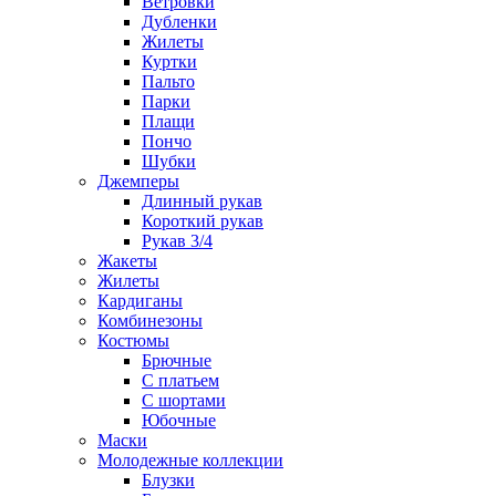
Ветровки
Дубленки
Жилеты
Куртки
Пальто
Парки
Плащи
Пончо
Шубки
Джемперы
Длинный рукав
Короткий рукав
Рукав 3/4
Жакеты
Жилеты
Кардиганы
Комбинезоны
Костюмы
Брючные
С платьем
С шортами
Юбочные
Маски
Молодежные коллекции
Блузки