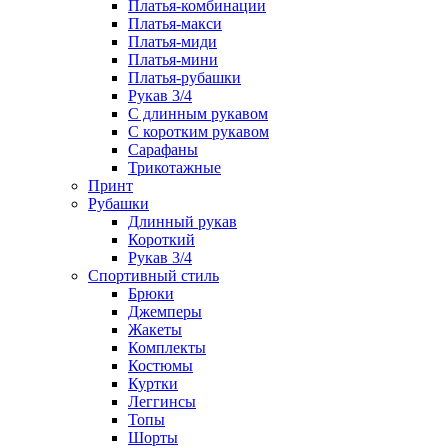
Платья-комбинации
Платья-макси
Платья-миди
Платья-мини
Платья-рубашки
Рукав 3/4
С длинным рукавом
С коротким рукавом
Сарафаны
Трикотажные
Принт
Рубашки
Длинный рукав
Короткий
Рукав 3/4
Спортивный стиль
Брюки
Джемперы
Жакеты
Комплекты
Костюмы
Куртки
Леггинсы
Топы
Шорты