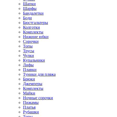
Шапки
Шарфы
Бандалетки
Боди
Бюстгальтеры
Колготки
Комплекты
Нижние юбки
Сорочки
Топы
Трусы
Чулки
Купальники
Лифы
Плавки
Туники для пляжа
Брюки
Джемперы
Комплекты
Майки
Ночные сорочки
Пижамы
Платья
Рубашки
Топы