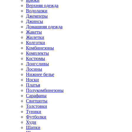
Брюки
Верхняя одежда
Водолазки
Джемперы
Джинсы
Домашняя одежда
Жакеты
Жилетки
Колготки
Комбинезоны
Комплекты
Костюмы
Лонгсливы
Лосины
Нижнее белье
Носки
Платья
Полукомбинезоны
Сарафаны
Свитшоты
Толстовки
Туники
Футболки
Худи
Шапки