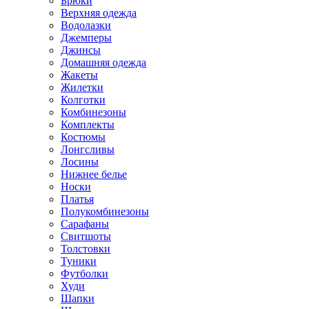
Брюки
Верхняя одежда
Водолазки
Джемперы
Джинсы
Домашняя одежда
Жакеты
Жилетки
Колготки
Комбинезоны
Комплекты
Костюмы
Лонгсливы
Лосины
Нижнее белье
Носки
Платья
Полукомбинезоны
Сарафаны
Свитшоты
Толстовки
Туники
Футболки
Худи
Шапки