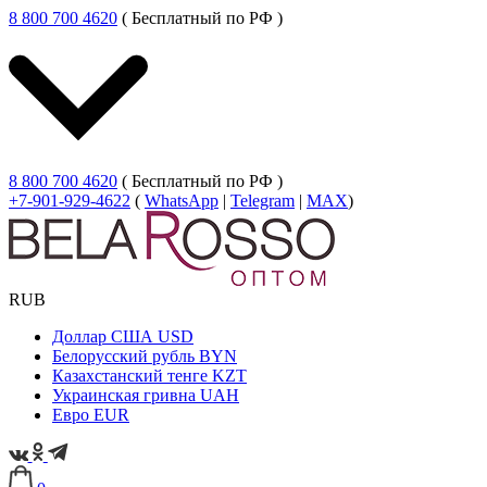
8 800 700 4620
( Бесплатный по РФ )
8 800 700 4620
( Бесплатный по РФ )
+7-901-929-4622
(
WhatsApp
|
Telegram
|
MAX
)
RUB
Доллар США
USD
Белорусский рубль
BYN
Казахстанский тенге
KZT
Украинская гривна
UAH
Евро
EUR