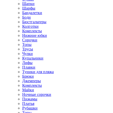
Шапки
Шарфы
Бандалетки
Боди
Бюстгальтеры
Колготки
Комплекты
Нижние юбки
Сорочки
Топы
Трусы
Чулки
Купальники
Лифы
Плавки
Туники для пляжа
Брюки
Джемперы
Комплекты
Майки
Ночные сорочки
Пижамы
Платья
Рубашки
Топы