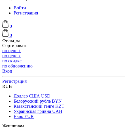
Войти
Регистрация
0
0
Фильтры
Сортировать
по цене ↑
по цене ↓
по скидке
по обновлению
Вход
Регистрация
RUB
Доллар США
USD
Белорусский рубль
BYN
Казахстанский тенге
KZT
Украинская гривна
UAH
Евро
EUR
Женщинам