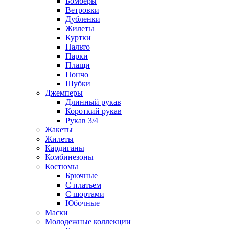
Бомберы
Ветровки
Дубленки
Жилеты
Куртки
Пальто
Парки
Плащи
Пончо
Шубки
Джемперы
Длинный рукав
Короткий рукав
Рукав 3/4
Жакеты
Жилеты
Кардиганы
Комбинезоны
Костюмы
Брючные
С платьем
С шортами
Юбочные
Маски
Молодежные коллекции