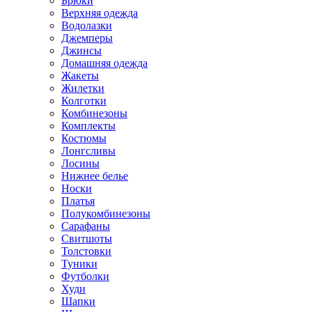
Брюки
Верхняя одежда
Водолазки
Джемперы
Джинсы
Домашняя одежда
Жакеты
Жилетки
Колготки
Комбинезоны
Комплекты
Костюмы
Лонгсливы
Лосины
Нижнее белье
Носки
Платья
Полукомбинезоны
Сарафаны
Свитшоты
Толстовки
Туники
Футболки
Худи
Шапки