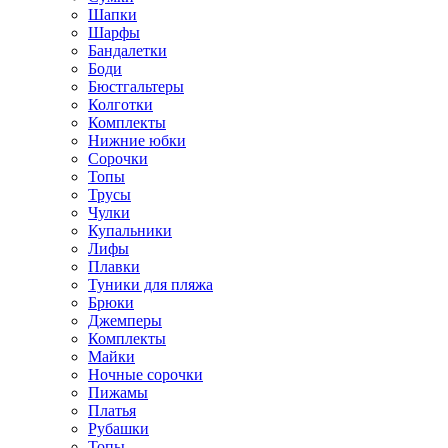
Шапки
Шарфы
Бандалетки
Боди
Бюстгальтеры
Колготки
Комплекты
Нижние юбки
Сорочки
Топы
Трусы
Чулки
Купальники
Лифы
Плавки
Туники для пляжа
Брюки
Джемперы
Комплекты
Майки
Ночные сорочки
Пижамы
Платья
Рубашки
Топы