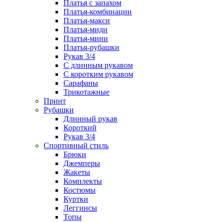
Платья с запахом
Платья-комбинации
Платья-макси
Платья-миди
Платья-мини
Платья-рубашки
Рукав 3/4
С длинным рукавом
С коротким рукавом
Сарафаны
Трикотажные
Принт
Рубашки
Длинный рукав
Короткий
Рукав 3/4
Спортивный стиль
Брюки
Джемперы
Жакеты
Комплекты
Костюмы
Куртки
Леггинсы
Топы