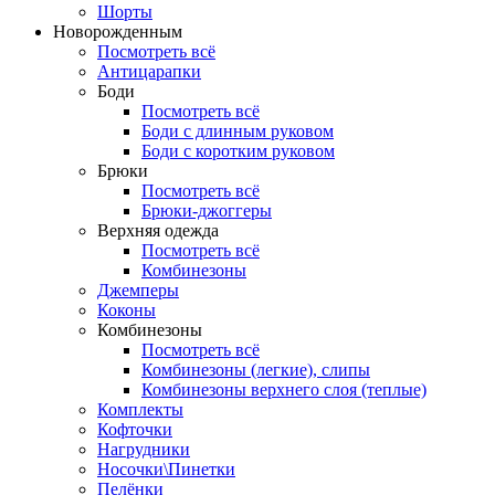
Шорты
Новорожденным
Посмотреть всё
Антицарапки
Боди
Посмотреть всё
Боди с длинным руковом
Боди с коротким руковом
Брюки
Посмотреть всё
Брюки-джоггеры
Верхняя одежда
Посмотреть всё
Комбинезоны
Джемперы
Коконы
Комбинезоны
Посмотреть всё
Комбинезоны (легкие), слипы
Комбинезоны верхнего слоя (теплые)
Комплекты
Кофточки
Нагрудники
Носочки\Пинетки
Пелёнки