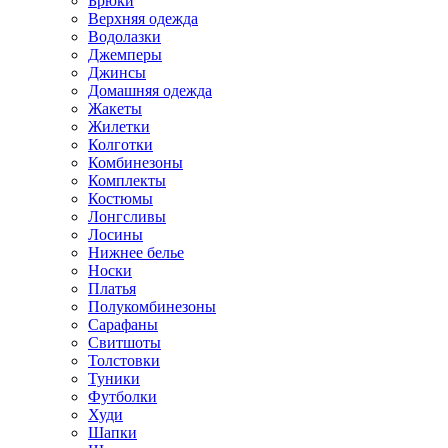
Брюки
Верхняя одежда
Водолазки
Джемперы
Джинсы
Домашняя одежда
Жакеты
Жилетки
Колготки
Комбинезоны
Комплекты
Костюмы
Лонгсливы
Лосины
Нижнее белье
Носки
Платья
Полукомбинезоны
Сарафаны
Свитшоты
Толстовки
Туники
Футболки
Худи
Шапки