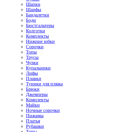
Шапки
Шарфы
Бандалетки
Боди
Бюстгальтеры
Колготки
Комплекты
Нижние юбки
Сорочки
Топы
Трусы
Чулки
Купальники
Лифы
Плавки
Туники для пляжа
Брюки
Джемперы
Комплекты
Майки
Ночные сорочки
Пижамы
Платья
Рубашки
Топы