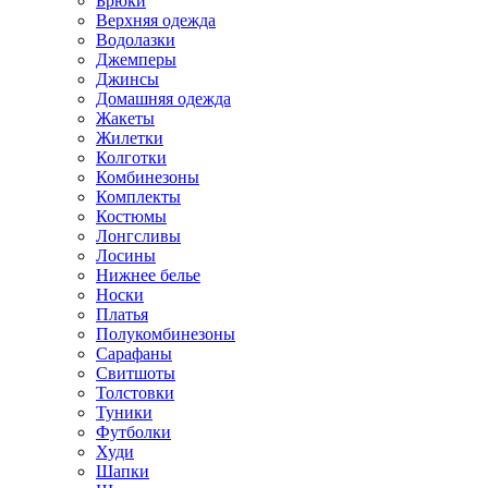
Брюки
Верхняя одежда
Водолазки
Джемперы
Джинсы
Домашняя одежда
Жакеты
Жилетки
Колготки
Комбинезоны
Комплекты
Костюмы
Лонгсливы
Лосины
Нижнее белье
Носки
Платья
Полукомбинезоны
Сарафаны
Свитшоты
Толстовки
Туники
Футболки
Худи
Шапки