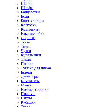
Шапки
Шарфы
Бандалетки
Боди
Бюстгальтеры
Колготки
Комплекты
Нижние юбки
Сорочки
Топы
Трусы
Чулки
Купальники
Лифы
Плавки
Туники для пляжа
Брюки
Джемперы
Комплекты
Майки
Ночные сорочки
Пижамы
Платья
Рубашки
Топы