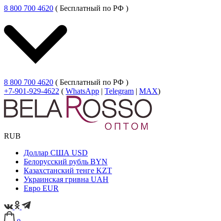
8 800 700 4620
( Бесплатный по РФ )
8 800 700 4620
( Бесплатный по РФ )
+7-901-929-4622
(
WhatsApp
|
Telegram
|
MAX
)
RUB
Доллар США
USD
Белорусский рубль
BYN
Казахстанский тенге
KZT
Украинская гривна
UAH
Евро
EUR