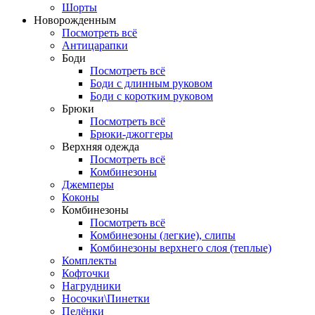
Шорты
Новорожденным
Посмотреть всё
Антицарапки
Боди
Посмотреть всё
Боди с длинным руковом
Боди с коротким руковом
Брюки
Посмотреть всё
Брюки-джоггеры
Верхняя одежда
Посмотреть всё
Комбинезоны
Джемперы
Коконы
Комбинезоны
Посмотреть всё
Комбинезоны (легкие), слипы
Комбинезоны верхнего слоя (теплые)
Комплекты
Кофточки
Нагрудники
Носочки\Пинетки
Пелёнки