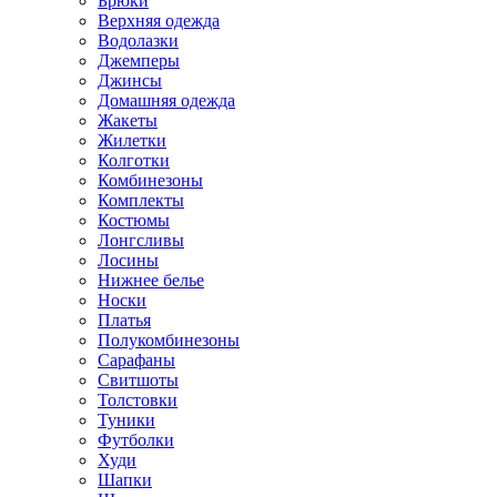
Брюки
Верхняя одежда
Водолазки
Джемперы
Джинсы
Домашняя одежда
Жакеты
Жилетки
Колготки
Комбинезоны
Комплекты
Костюмы
Лонгсливы
Лосины
Нижнее белье
Носки
Платья
Полукомбинезоны
Сарафаны
Свитшоты
Толстовки
Туники
Футболки
Худи
Шапки