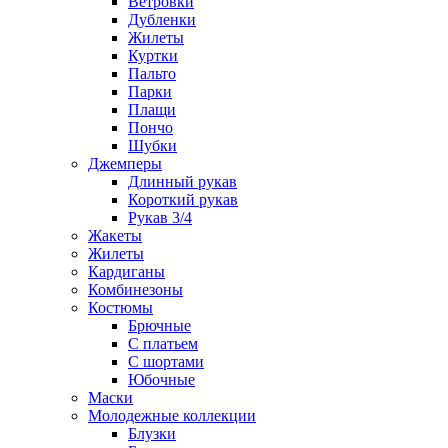
Ветровки
Дубленки
Жилеты
Куртки
Пальто
Парки
Плащи
Пончо
Шубки
Джемперы
Длинный рукав
Короткий рукав
Рукав 3/4
Жакеты
Жилеты
Кардиганы
Комбинезоны
Костюмы
Брючные
С платьем
С шортами
Юбочные
Маски
Молодежные коллекции
Блузки