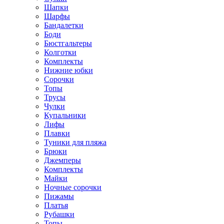
Шапки
Шарфы
Бандалетки
Боди
Бюстгальтеры
Колготки
Комплекты
Нижние юбки
Сорочки
Топы
Трусы
Чулки
Купальники
Лифы
Плавки
Туники для пляжа
Брюки
Джемперы
Комплекты
Майки
Ночные сорочки
Пижамы
Платья
Рубашки
Топы