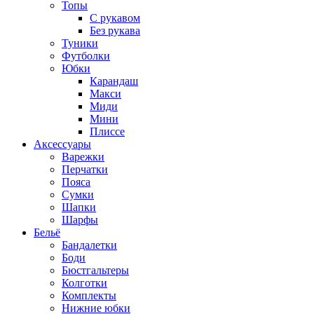
Топы
C рукавом
Без рукава
Туники
Футболки
Юбки
Карандаш
Макси
Миди
Мини
Плиссе
Аксессуары
Варежки
Перчатки
Пояса
Сумки
Шапки
Шарфы
Бельё
Бандалетки
Боди
Бюстгальтеры
Колготки
Комплекты
Нижние юбки