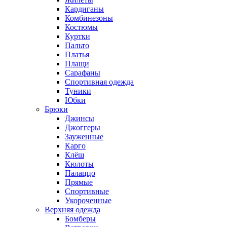
Кардиганы
Комбинезоны
Костюмы
Куртки
Пальто
Платья
Плащи
Сарафаны
Спортивная одежда
Туники
Юбки
Брюки
Джинсы
Джоггеры
Зауженные
Карго
Клёш
Кюлоты
Палаццо
Прямые
Спортивные
Укороченные
Верхняя одежда
Бомберы