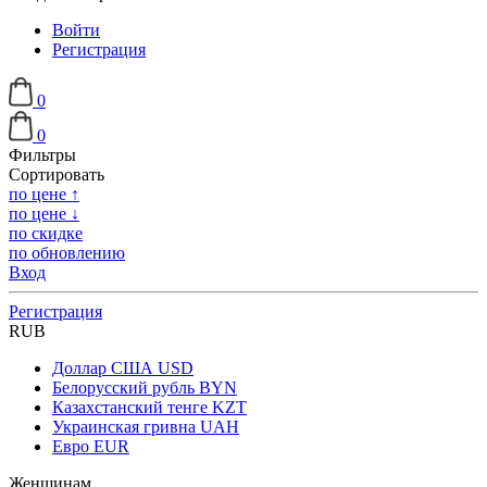
Войти
Регистрация
0
0
Фильтры
Сортировать
по цене ↑
по цене ↓
по скидке
по обновлению
Вход
Регистрация
RUB
Доллар США
USD
Белорусский рубль
BYN
Казахстанский тенге
KZT
Украинская гривна
UAH
Евро
EUR
Женщинам