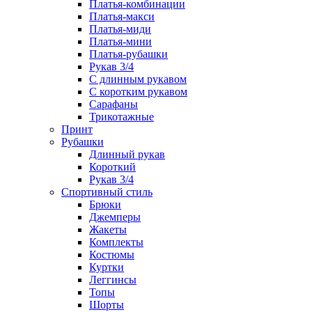
Платья-комбинации
Платья-макси
Платья-миди
Платья-мини
Платья-рубашки
Рукав 3/4
С длинным рукавом
С коротким рукавом
Сарафаны
Трикотажные
Принт
Рубашки
Длинный рукав
Короткий
Рукав 3/4
Спортивный стиль
Брюки
Джемперы
Жакеты
Комплекты
Костюмы
Куртки
Леггинсы
Топы
Шорты