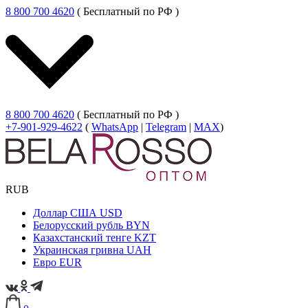
8 800 700 4620
( Бесплатный по РФ )
8 800 700 4620
( Бесплатный по РФ )
+7-901-929-4622
(
WhatsApp
|
Telegram
|
MAX
)
RUB
Доллар США
USD
Белорусский рубль
BYN
Казахстанский тенге
KZT
Украинская гривна
UAH
Евро
EUR