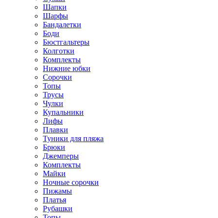
Шапки
Шарфы
Бандалетки
Боди
Бюстгальтеры
Колготки
Комплекты
Нижние юбки
Сорочки
Топы
Трусы
Чулки
Купальники
Лифы
Плавки
Туники для пляжа
Брюки
Джемперы
Комплекты
Майки
Ночные сорочки
Пижамы
Платья
Рубашки
Топы