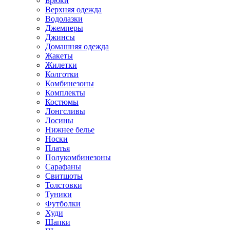
Брюки
Верхняя одежда
Водолазки
Джемперы
Джинсы
Домашняя одежда
Жакеты
Жилетки
Колготки
Комбинезоны
Комплекты
Костюмы
Лонгсливы
Лосины
Нижнее белье
Носки
Платья
Полукомбинезоны
Сарафаны
Свитшоты
Толстовки
Туники
Футболки
Худи
Шапки