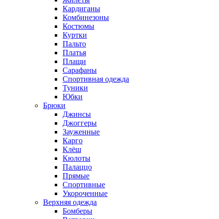
Кардиганы
Комбинезоны
Костюмы
Куртки
Пальто
Платья
Плащи
Сарафаны
Спортивная одежда
Туники
Юбки
Брюки
Джинсы
Джоггеры
Зауженные
Карго
Клёш
Кюлоты
Палаццо
Прямые
Спортивные
Укороченные
Верхняя одежда
Бомберы