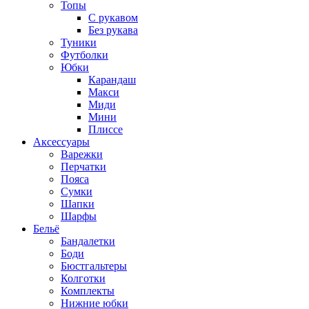
Топы
C рукавом
Без рукава
Туники
Футболки
Юбки
Карандаш
Макси
Миди
Мини
Плиссе
Аксессуары
Варежки
Перчатки
Пояса
Сумки
Шапки
Шарфы
Бельё
Бандалетки
Боди
Бюстгальтеры
Колготки
Комплекты
Нижние юбки