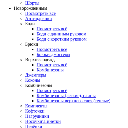
Шорты
Новорожденным
Посмотреть всё
Антицарапки
Боди
Посмотреть всё
Боди с длинным руковом
Боди с коротким руковом
Брюки
Посмотреть всё
Брюки-джоггеры
Верхняя одежда
Посмотреть всё
Комбинезоны
Джемперы
Коконы
Комбинезоны
Посмотреть всё
Комбинезоны (легкие), слипы
Комбинезоны верхнего слоя (теплые)
Комплекты
Кофточки
Нагрудники
Носочки\Пинетки
Пелёнки