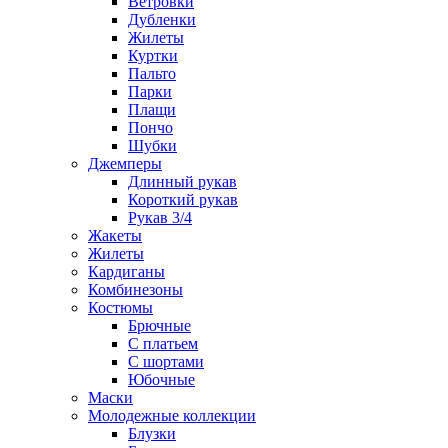
Ветровки
Дубленки
Жилеты
Куртки
Пальто
Парки
Плащи
Пончо
Шубки
Джемперы
Длинный рукав
Короткий рукав
Рукав 3/4
Жакеты
Жилеты
Кардиганы
Комбинезоны
Костюмы
Брючные
С платьем
С шортами
Юбочные
Маски
Молодежные коллекции
Блузки