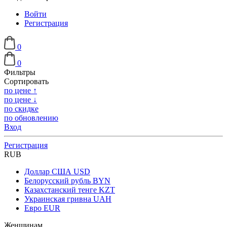
Войти
Регистрация
0
0
Фильтры
Сортировать
по цене ↑
по цене ↓
по скидке
по обновлению
Вход
Регистрация
RUB
Доллар США
USD
Белорусский рубль
BYN
Казахстанский тенге
KZT
Украинская гривна
UAH
Евро
EUR
Женщинам