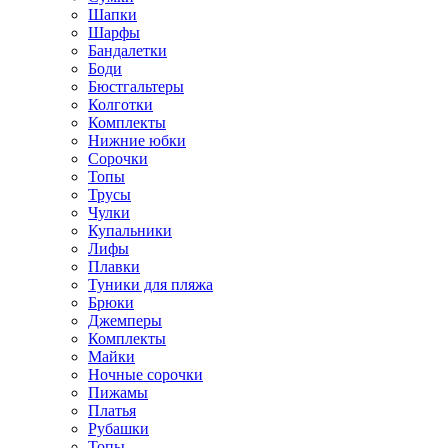
Шапки
Шарфы
Бандалетки
Боди
Бюстгальтеры
Колготки
Комплекты
Нижние юбки
Сорочки
Топы
Трусы
Чулки
Купальники
Лифы
Плавки
Туники для пляжа
Брюки
Джемперы
Комплекты
Майки
Ночные сорочки
Пижамы
Платья
Рубашки
Топы