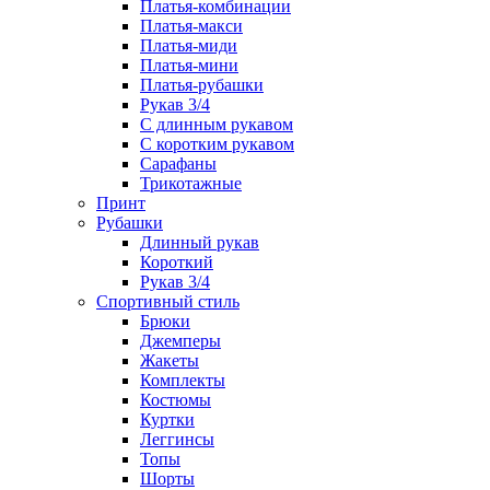
Платья-комбинации
Платья-макси
Платья-миди
Платья-мини
Платья-рубашки
Рукав 3/4
С длинным рукавом
С коротким рукавом
Сарафаны
Трикотажные
Принт
Рубашки
Длинный рукав
Короткий
Рукав 3/4
Спортивный стиль
Брюки
Джемперы
Жакеты
Комплекты
Костюмы
Куртки
Леггинсы
Топы
Шорты