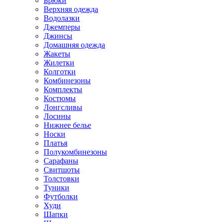
Брюки
Верхняя одежда
Водолазки
Джемперы
Джинсы
Домашняя одежда
Жакеты
Жилетки
Колготки
Комбинезоны
Комплекты
Костюмы
Лонгсливы
Лосины
Нижнее белье
Носки
Платья
Полукомбинезоны
Сарафаны
Свитшоты
Толстовки
Туники
Футболки
Худи
Шапки