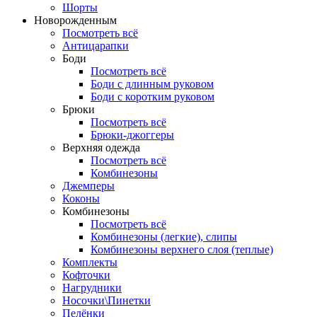
Шорты
Новорожденным
Посмотреть всё
Антицарапки
Боди
Посмотреть всё
Боди с длинным руковом
Боди с коротким руковом
Брюки
Посмотреть всё
Брюки-джоггеры
Верхняя одежда
Посмотреть всё
Комбинезоны
Джемперы
Коконы
Комбинезоны
Посмотреть всё
Комбинезоны (легкие), слипы
Комбинезоны верхнего слоя (теплые)
Комплекты
Кофточки
Нагрудники
Носочки\Пинетки
Пелёнки