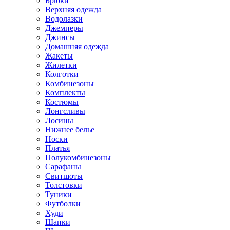
Брюки
Верхняя одежда
Водолазки
Джемперы
Джинсы
Домашняя одежда
Жакеты
Жилетки
Колготки
Комбинезоны
Комплекты
Костюмы
Лонгсливы
Лосины
Нижнее белье
Носки
Платья
Полукомбинезоны
Сарафаны
Свитшоты
Толстовки
Туники
Футболки
Худи
Шапки