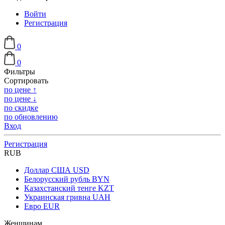
Войти
Регистрация
0
0
Фильтры
Сортировать
по цене ↑
по цене ↓
по скидке
по обновлению
Вход
Регистрация
RUB
Доллар США
USD
Белорусский рубль
BYN
Казахстанский тенге
KZT
Украинская гривна
UAH
Евро
EUR
Женщинам