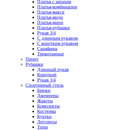
Платья с запахом
Платья-комбинации
Платья-макси
Платья-миди
Платья-мини
Платья-рубашки
Рукав 3/4
С длинным рукавом
С коротким рукавом
Сарафаны
Трикотажные
Принт
Рубашки
Длинный рукав
Короткий
Рукав 3/4
Спортивный стиль
Брюки
Джемперы
Жакеты
Комплекты
Костюмы
Куртки
Леггинсы
Топы