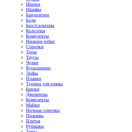
Шапки
Шарфы
Бандалетки
Боди
Бюстгальтеры
Колготки
Комплекты
Нижние юбки
Сорочки
Топы
Трусы
Чулки
Купальники
Лифы
Плавки
Туники для пляжа
Брюки
Джемперы
Комплекты
Майки
Ночные сорочки
Пижамы
Платья
Рубашки
Топы