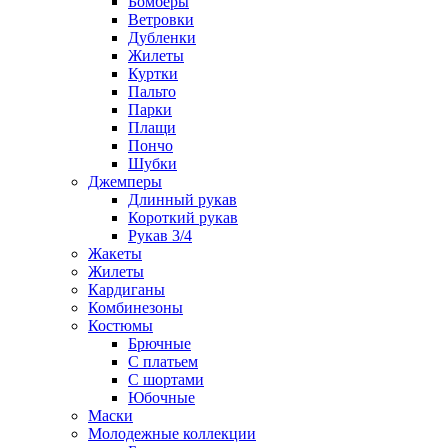
Бомберы
Ветровки
Дубленки
Жилеты
Куртки
Пальто
Парки
Плащи
Пончо
Шубки
Джемперы
Длинный рукав
Короткий рукав
Рукав 3/4
Жакеты
Жилеты
Кардиганы
Комбинезоны
Костюмы
Брючные
С платьем
С шортами
Юбочные
Маски
Молодежные коллекции