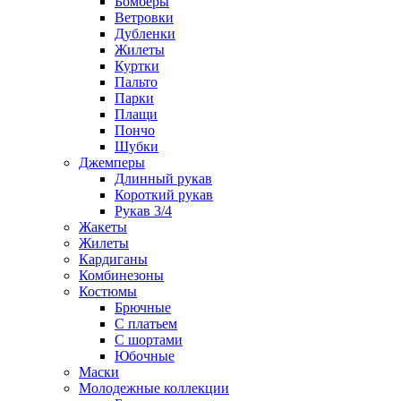
Бомберы
Ветровки
Дубленки
Жилеты
Куртки
Пальто
Парки
Плащи
Пончо
Шубки
Джемперы
Длинный рукав
Короткий рукав
Рукав 3/4
Жакеты
Жилеты
Кардиганы
Комбинезоны
Костюмы
Брючные
С платьем
С шортами
Юбочные
Маски
Молодежные коллекции