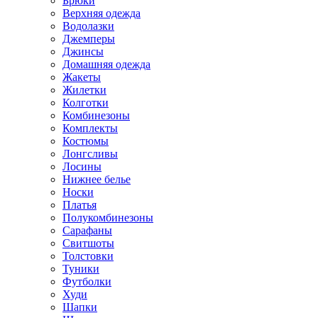
Брюки
Верхняя одежда
Водолазки
Джемперы
Джинсы
Домашняя одежда
Жакеты
Жилетки
Колготки
Комбинезоны
Комплекты
Костюмы
Лонгсливы
Лосины
Нижнее белье
Носки
Платья
Полукомбинезоны
Сарафаны
Свитшоты
Толстовки
Туники
Футболки
Худи
Шапки