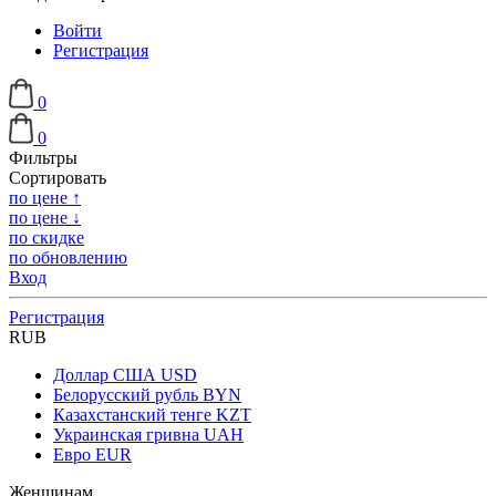
Войти
Регистрация
0
0
Фильтры
Сортировать
по цене ↑
по цене ↓
по скидке
по обновлению
Вход
Регистрация
RUB
Доллар США
USD
Белорусский рубль
BYN
Казахстанский тенге
KZT
Украинская гривна
UAH
Евро
EUR
Женщинам