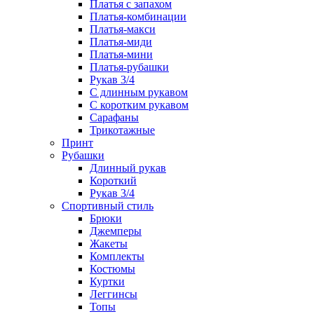
Платья с запахом
Платья-комбинации
Платья-макси
Платья-миди
Платья-мини
Платья-рубашки
Рукав 3/4
С длинным рукавом
С коротким рукавом
Сарафаны
Трикотажные
Принт
Рубашки
Длинный рукав
Короткий
Рукав 3/4
Спортивный стиль
Брюки
Джемперы
Жакеты
Комплекты
Костюмы
Куртки
Леггинсы
Топы