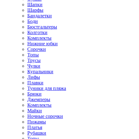
Шапки
Шарфы
Бандалетки
Боди
Бюстгальтеры
Колготки
Комплекты
Нижние юбки
Сорочки
Топы
Трусы
Чулки
Купальники
Лифы
Плавки
Туники для пляжа
Брюки
Джемперы
Комплекты
Майки
Ночные сорочки
Пижамы
Платья
Рубашки
Топы