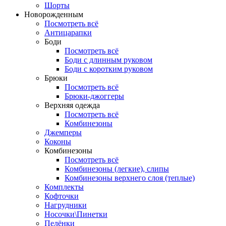
Шорты
Новорожденным
Посмотреть всё
Антицарапки
Боди
Посмотреть всё
Боди с длинным руковом
Боди с коротким руковом
Брюки
Посмотреть всё
Брюки-джоггеры
Верхняя одежда
Посмотреть всё
Комбинезоны
Джемперы
Коконы
Комбинезоны
Посмотреть всё
Комбинезоны (легкие), слипы
Комбинезоны верхнего слоя (теплые)
Комплекты
Кофточки
Нагрудники
Носочки\Пинетки
Пелёнки