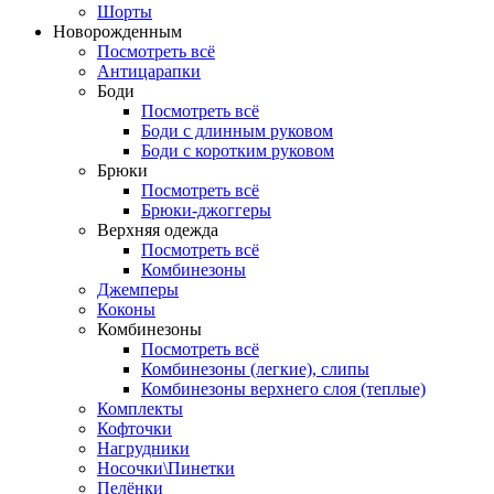
Шорты
Новорожденным
Посмотреть всё
Антицарапки
Боди
Посмотреть всё
Боди с длинным руковом
Боди с коротким руковом
Брюки
Посмотреть всё
Брюки-джоггеры
Верхняя одежда
Посмотреть всё
Комбинезоны
Джемперы
Коконы
Комбинезоны
Посмотреть всё
Комбинезоны (легкие), слипы
Комбинезоны верхнего слоя (теплые)
Комплекты
Кофточки
Нагрудники
Носочки\Пинетки
Пелёнки