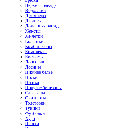
Брюки
Верхняя одежда
Водолазки
Джемперы
Джинсы
Домашняя одежда
Жакеты
Жилетки
Колготки
Комбинезоны
Комплекты
Костюмы
Лонгсливы
Лосины
Нижнее белье
Носки
Платья
Полукомбинезоны
Сарафаны
Свитшоты
Толстовки
Туники
Футболки
Худи
Шапки