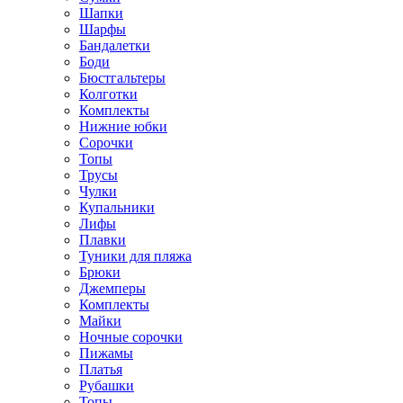
Шапки
Шарфы
Бандалетки
Боди
Бюстгальтеры
Колготки
Комплекты
Нижние юбки
Сорочки
Топы
Трусы
Чулки
Купальники
Лифы
Плавки
Туники для пляжа
Брюки
Джемперы
Комплекты
Майки
Ночные сорочки
Пижамы
Платья
Рубашки
Топы