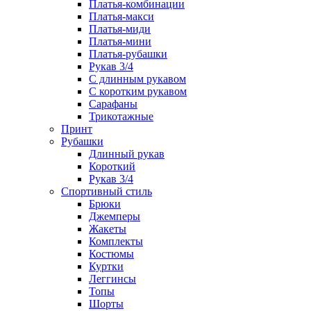
Платья-комбинации
Платья-макси
Платья-миди
Платья-мини
Платья-рубашки
Рукав 3/4
С длинным рукавом
С коротким рукавом
Сарафаны
Трикотажные
Принт
Рубашки
Длинный рукав
Короткий
Рукав 3/4
Спортивный стиль
Брюки
Джемперы
Жакеты
Комплекты
Костюмы
Куртки
Леггинсы
Топы
Шорты