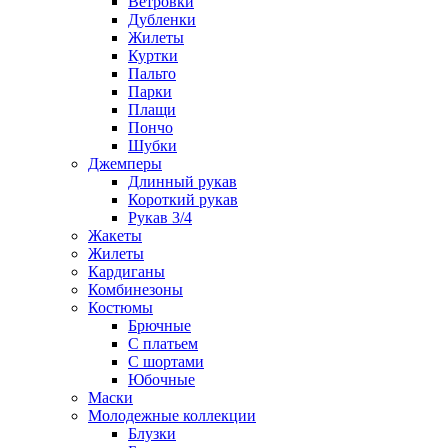
Ветровки
Дубленки
Жилеты
Куртки
Пальто
Парки
Плащи
Пончо
Шубки
Джемперы
Длинный рукав
Короткий рукав
Рукав 3/4
Жакеты
Жилеты
Кардиганы
Комбинезоны
Костюмы
Брючные
С платьем
С шортами
Юбочные
Маски
Молодежные коллекции
Блузки