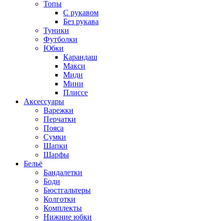
Топы
C рукавом
Без рукава
Туники
Футболки
Юбки
Карандаш
Макси
Миди
Мини
Плиссе
Аксессуары
Варежки
Перчатки
Пояса
Сумки
Шапки
Шарфы
Бельё
Бандалетки
Боди
Бюстгальтеры
Колготки
Комплекты
Нижние юбки