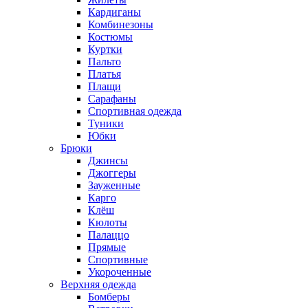
Кардиганы
Комбинезоны
Костюмы
Куртки
Пальто
Платья
Плащи
Сарафаны
Спортивная одежда
Туники
Юбки
Брюки
Джинсы
Джоггеры
Зауженные
Карго
Клёш
Кюлоты
Палаццо
Прямые
Спортивные
Укороченные
Верхняя одежда
Бомберы