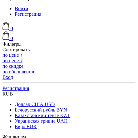
Войти
Регистрация
0
0
Фильтры
Сортировать
по цене ↑
по цене ↓
по скидке
по обновлению
Вход
Регистрация
RUB
Доллар США
USD
Белорусский рубль
BYN
Казахстанский тенге
KZT
Украинская гривна
UAH
Евро
EUR
Женщинам