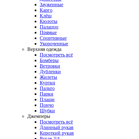
Зауженные
Карго
Клёш
Кюлоты
Палаццо
Прямые
Спортивные
Укороченные
Верхняя одежда
Посмотреть всё
Бомберы
Ветровки
Дубленки
Жилеты
Куртки
Пальто
Парки
Плащи
Пончо
Шубки
Джемперы
Посмотреть всё
Длинный рукав
Короткий рукав
Рукав 3/4