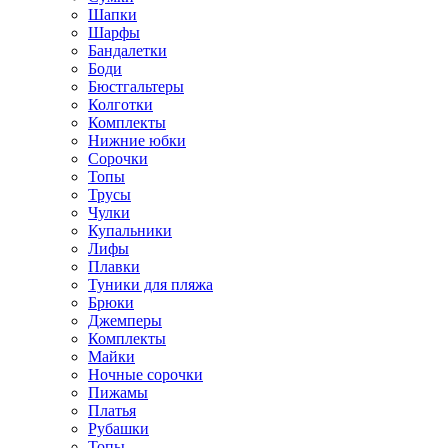
Шапки
Шарфы
Бандалетки
Боди
Бюстгальтеры
Колготки
Комплекты
Нижние юбки
Сорочки
Топы
Трусы
Чулки
Купальники
Лифы
Плавки
Туники для пляжа
Брюки
Джемперы
Комплекты
Майки
Ночные сорочки
Пижамы
Платья
Рубашки
Топы