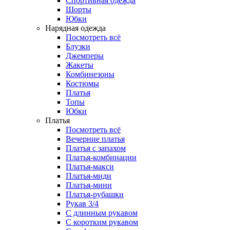
Спортивная одежда
Шорты
Юбки
Нарядная одежда
Посмотреть всё
Блузки
Джемперы
Жакеты
Комбинезоны
Костюмы
Платья
Топы
Юбки
Платья
Посмотреть всё
Вечерние платья
Платья с запахом
Платья-комбинации
Платья-макси
Платья-миди
Платья-мини
Платья-рубашки
Рукав 3/4
С длинным рукавом
С коротким рукавом