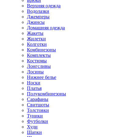
Брюки
Верхняя одежда
Водолазки
Джемперы
Джинсы
Домашняя одежда
Жакеты
Жилетки
Колготки
Комбинезоны
Комплекты
Костюмы
Лонгсливы
Лосины
Нижнее белье
Носки
Платья
Полукомбинезоны
Сарафаны
Свитшоты
Толстовки
Туники
Футболки
Худи
Шапки