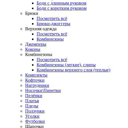
Боди с длинным руковом
Боди с коротким руковом
Брюки
Посмотреть всё
Брюки-джоггеры
Верхняя одежда
Посмотреть всё
Комбинезоны
Джемперы
Коконы
Комбинезоны
Посмотреть всё
Комбинезоны (легкие), слипы
Комбинезоны верхнего слоя (теплые)
Комплекты
Кофточки
Нагрудники
Носочки\Пинетки
Пелёнки
Платья
Пледы
Ползунки
Уголки
Футболки
Шапочки