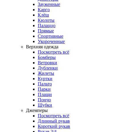
Зауженные
Карго
Клёш
Кюлоты
Палаццо
Прямые
Спортивные
Укороченные
Верхняя одежда
Посмотреть всё
Бомберы
Ветровки
Дубленки
Жилеты
Куртки
Пальто
Парки
Плащи
Пончо
Шубки
Джемперы
Посмотреть всё
Длинный рукав
Короткий рукав
Рукав 3/4