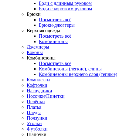
Боди с длинным руковом
Боди с коротким руковом
Брюки
Посмотреть всё
Брюки-джоггеры
Верхняя одежда
Посмотреть всё
Комбинезоны
Джемперы
Коконы
Комбинезоны
Посмотреть всё
Комбинезоны (легкие), слипы
Комбинезоны верхнего слоя (теплые)
Комплекты
Кофточки
Нагрудники
Носочки\Пинетки
Пелёнки
Платья
Пледы
Ползунки
Уголки
Футболки
Шапочки