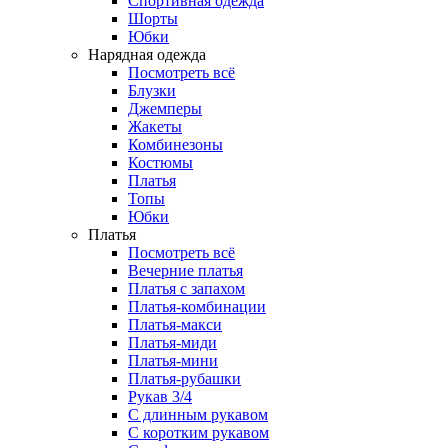
Спортивная одежда
Шорты
Юбки
Нарядная одежда
Посмотреть всё
Блузки
Джемперы
Жакеты
Комбинезоны
Костюмы
Платья
Топы
Юбки
Платья
Посмотреть всё
Вечерние платья
Платья с запахом
Платья-комбинации
Платья-макси
Платья-миди
Платья-мини
Платья-рубашки
Рукав 3/4
С длинным рукавом
С коротким рукавом