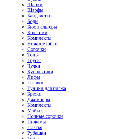
Шапки
Шарфы
Бандалетки
Боди
Бюстгальтеры
Колготки
Комплекты
Нижние юбки
Сорочки
Топы
Трусы
Чулки
Купальники
Лифы
Плавки
Туники для пляжа
Брюки
Джемперы
Комплекты
Майки
Ночные сорочки
Пижамы
Платья
Рубашки
Топы