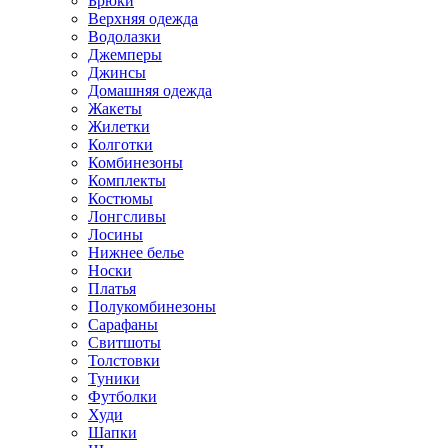
Брюки
Верхняя одежда
Водолазки
Джемперы
Джинсы
Домашняя одежда
Жакеты
Жилетки
Колготки
Комбинезоны
Комплекты
Костюмы
Лонгсливы
Лосины
Нижнее белье
Носки
Платья
Полукомбинезоны
Сарафаны
Свитшоты
Толстовки
Туники
Футболки
Худи
Шапки