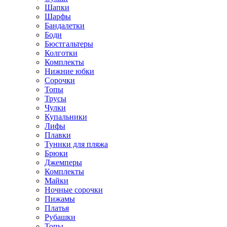
Шапки
Шарфы
Бандалетки
Боди
Бюстгальтеры
Колготки
Комплекты
Нижние юбки
Сорочки
Топы
Трусы
Чулки
Купальники
Лифы
Плавки
Туники для пляжа
Брюки
Джемперы
Комплекты
Майки
Ночные сорочки
Пижамы
Платья
Рубашки
Топы