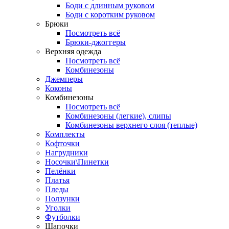
Боди с длинным руковом
Боди с коротким руковом
Брюки
Посмотреть всё
Брюки-джоггеры
Верхняя одежда
Посмотреть всё
Комбинезоны
Джемперы
Коконы
Комбинезоны
Посмотреть всё
Комбинезоны (легкие), слипы
Комбинезоны верхнего слоя (теплые)
Комплекты
Кофточки
Нагрудники
Носочки\Пинетки
Пелёнки
Платья
Пледы
Ползунки
Уголки
Футболки
Шапочки