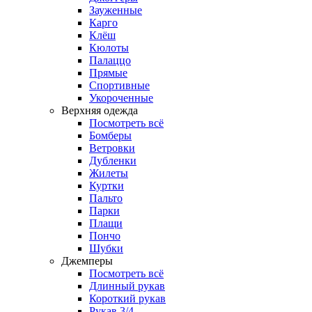
Зауженные
Карго
Клёш
Кюлоты
Палаццо
Прямые
Спортивные
Укороченные
Верхняя одежда
Посмотреть всё
Бомберы
Ветровки
Дубленки
Жилеты
Куртки
Пальто
Парки
Плащи
Пончо
Шубки
Джемперы
Посмотреть всё
Длинный рукав
Короткий рукав
Рукав 3/4