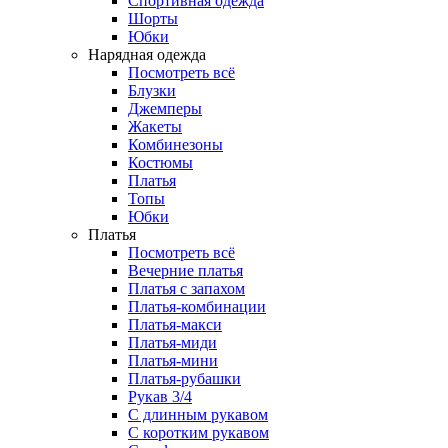
Спортивная одежда
Шорты
Юбки
Нарядная одежда
Посмотреть всё
Блузки
Джемперы
Жакеты
Комбинезоны
Костюмы
Платья
Топы
Юбки
Платья
Посмотреть всё
Вечерние платья
Платья с запахом
Платья-комбинации
Платья-макси
Платья-миди
Платья-мини
Платья-рубашки
Рукав 3/4
С длинным рукавом
С коротким рукавом