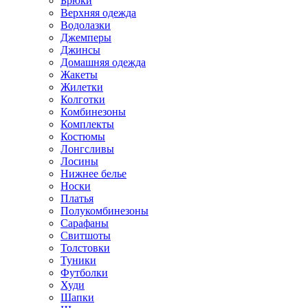
Брюки
Верхняя одежда
Водолазки
Джемперы
Джинсы
Домашняя одежда
Жакеты
Жилетки
Колготки
Комбинезоны
Комплекты
Костюмы
Лонгсливы
Лосины
Нижнее белье
Носки
Платья
Полукомбинезоны
Сарафаны
Свитшоты
Толстовки
Туники
Футболки
Худи
Шапки