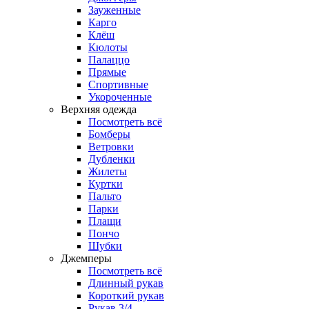
Зауженные
Карго
Клёш
Кюлоты
Палаццо
Прямые
Спортивные
Укороченные
Верхняя одежда
Посмотреть всё
Бомберы
Ветровки
Дубленки
Жилеты
Куртки
Пальто
Парки
Плащи
Пончо
Шубки
Джемперы
Посмотреть всё
Длинный рукав
Короткий рукав
Рукав 3/4