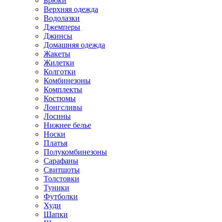
Брюки
Верхняя одежда
Водолазки
Джемперы
Джинсы
Домашняя одежда
Жакеты
Жилетки
Колготки
Комбинезоны
Комплекты
Костюмы
Лонгсливы
Лосины
Нижнее белье
Носки
Платья
Полукомбинезоны
Сарафаны
Свитшоты
Толстовки
Туники
Футболки
Худи
Шапки