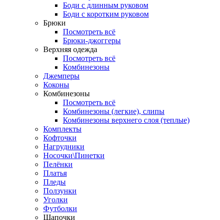
Боди с длинным руковом
Боди с коротким руковом
Брюки
Посмотреть всё
Брюки-джоггеры
Верхняя одежда
Посмотреть всё
Комбинезоны
Джемперы
Коконы
Комбинезоны
Посмотреть всё
Комбинезоны (легкие), слипы
Комбинезоны верхнего слоя (теплые)
Комплекты
Кофточки
Нагрудники
Носочки\Пинетки
Пелёнки
Платья
Пледы
Ползунки
Уголки
Футболки
Шапочки