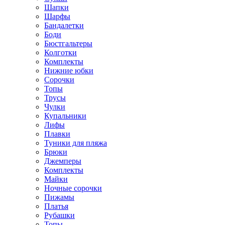
Шапки
Шарфы
Бандалетки
Боди
Бюстгальтеры
Колготки
Комплекты
Нижние юбки
Сорочки
Топы
Трусы
Чулки
Купальники
Лифы
Плавки
Туники для пляжа
Брюки
Джемперы
Комплекты
Майки
Ночные сорочки
Пижамы
Платья
Рубашки
Топы