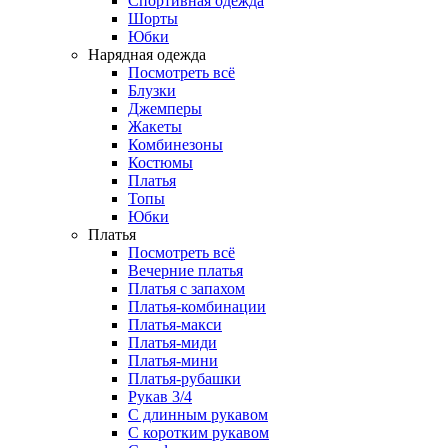
Спортивная одежда
Шорты
Юбки
Нарядная одежда
Посмотреть всё
Блузки
Джемперы
Жакеты
Комбинезоны
Костюмы
Платья
Топы
Юбки
Платья
Посмотреть всё
Вечерние платья
Платья с запахом
Платья-комбинации
Платья-макси
Платья-миди
Платья-мини
Платья-рубашки
Рукав 3/4
С длинным рукавом
С коротким рукавом