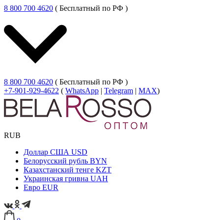
8 800 700 4620
( Бесплатный по РФ )
8 800 700 4620
( Бесплатный по РФ )
+7-901-929-4622
(
WhatsApp
|
Telegram
|
MAX
)
RUB
Доллар США
USD
Белорусский рубль
BYN
Казахстанский тенге
KZT
Украинская гривна
UAH
Евро
EUR