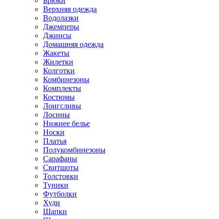
Брюки
Верхняя одежда
Водолазки
Джемперы
Джинсы
Домашняя одежда
Жакеты
Жилетки
Колготки
Комбинезоны
Комплекты
Костюмы
Лонгсливы
Лосины
Нижнее белье
Носки
Платья
Полукомбинезоны
Сарафаны
Свитшоты
Толстовки
Туники
Футболки
Худи
Шапки