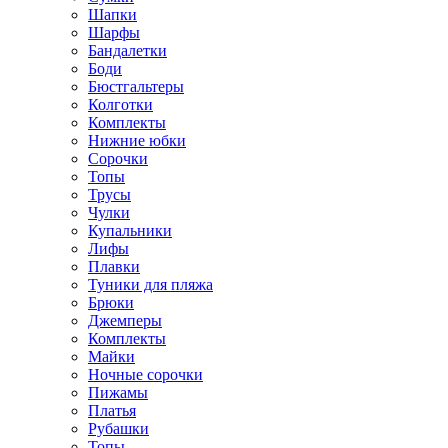
Шапки
Шарфы
Бандалетки
Боди
Бюстгальтеры
Колготки
Комплекты
Нижние юбки
Сорочки
Топы
Трусы
Чулки
Купальники
Лифы
Плавки
Туники для пляжа
Брюки
Джемперы
Комплекты
Майки
Ночные сорочки
Пижамы
Платья
Рубашки
Топы