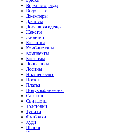
Брюки
Верхняя одежда
Водолазки
Джемперы
Джинсы
Домашняя одежда
Жакеты
Жилетки
Колготки
Комбинезоны
Комплекты
Костюмы
Лонгсливы
Лосины
Нижнее белье
Носки
Платья
Полукомбинезоны
Сарафаны
Свитшоты
Толстовки
Туники
Футболки
Худи
Шапки