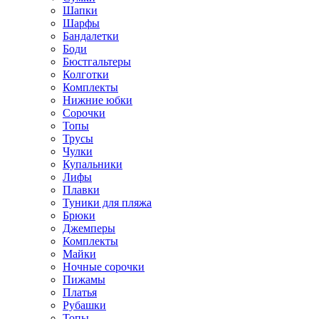
Шапки
Шарфы
Бандалетки
Боди
Бюстгальтеры
Колготки
Комплекты
Нижние юбки
Сорочки
Топы
Трусы
Чулки
Купальники
Лифы
Плавки
Туники для пляжа
Брюки
Джемперы
Комплекты
Майки
Ночные сорочки
Пижамы
Платья
Рубашки
Топы