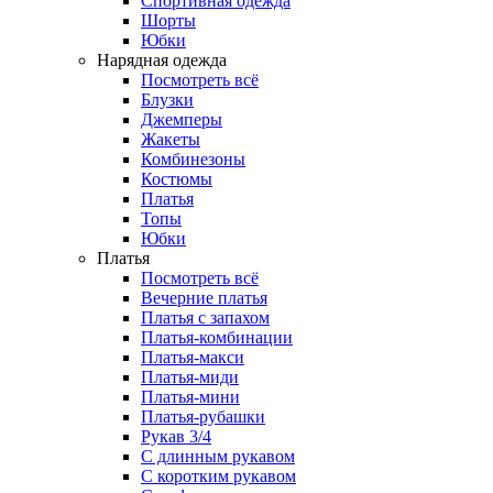
Спортивная одежда
Шорты
Юбки
Нарядная одежда
Посмотреть всё
Блузки
Джемперы
Жакеты
Комбинезоны
Костюмы
Платья
Топы
Юбки
Платья
Посмотреть всё
Вечерние платья
Платья с запахом
Платья-комбинации
Платья-макси
Платья-миди
Платья-мини
Платья-рубашки
Рукав 3/4
С длинным рукавом
С коротким рукавом