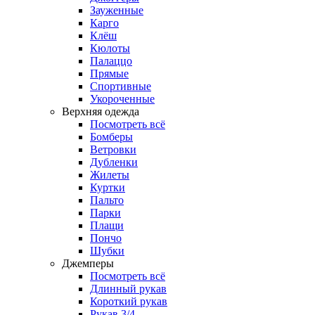
Зауженные
Карго
Клёш
Кюлоты
Палаццо
Прямые
Спортивные
Укороченные
Верхняя одежда
Посмотреть всё
Бомберы
Ветровки
Дубленки
Жилеты
Куртки
Пальто
Парки
Плащи
Пончо
Шубки
Джемперы
Посмотреть всё
Длинный рукав
Короткий рукав
Рукав 3/4