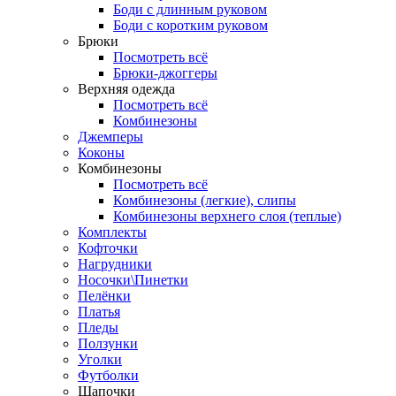
Боди с длинным руковом
Боди с коротким руковом
Брюки
Посмотреть всё
Брюки-джоггеры
Верхняя одежда
Посмотреть всё
Комбинезоны
Джемперы
Коконы
Комбинезоны
Посмотреть всё
Комбинезоны (легкие), слипы
Комбинезоны верхнего слоя (теплые)
Комплекты
Кофточки
Нагрудники
Носочки\Пинетки
Пелёнки
Платья
Пледы
Ползунки
Уголки
Футболки
Шапочки