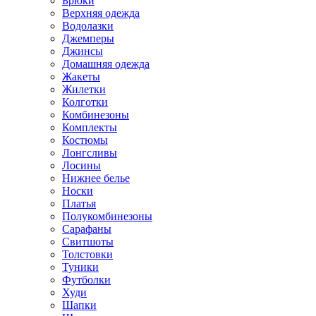
Брюки
Верхняя одежда
Водолазки
Джемперы
Джинсы
Домашняя одежда
Жакеты
Жилетки
Колготки
Комбинезоны
Комплекты
Костюмы
Лонгсливы
Лосины
Нижнее белье
Носки
Платья
Полукомбинезоны
Сарафаны
Свитшоты
Толстовки
Туники
Футболки
Худи
Шапки