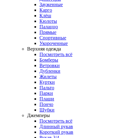
Зауженные
Карго
Клёш
Кюлоты
Палаццо
Прямые
Спортивные
Укороченные
Верхняя одежда
Посмотреть всё
Бомберы
Ветровки
Дубленки
Жилеты
Куртки
Пальто
Парки
Плащи
Пончо
Шубки
Джемперы
Посмотреть всё
Длинный рукав
Короткий рукав
Рукав 3/4