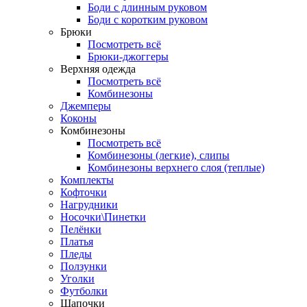
Боди с длинным руковом
Боди с коротким руковом
Брюки
Посмотреть всё
Брюки-джоггеры
Верхняя одежда
Посмотреть всё
Комбинезоны
Джемперы
Коконы
Комбинезоны
Посмотреть всё
Комбинезоны (легкие), слипы
Комбинезоны верхнего слоя (теплые)
Комплекты
Кофточки
Нагрудники
Носочки\Пинетки
Пелёнки
Платья
Пледы
Ползунки
Уголки
Футболки
Шапочки