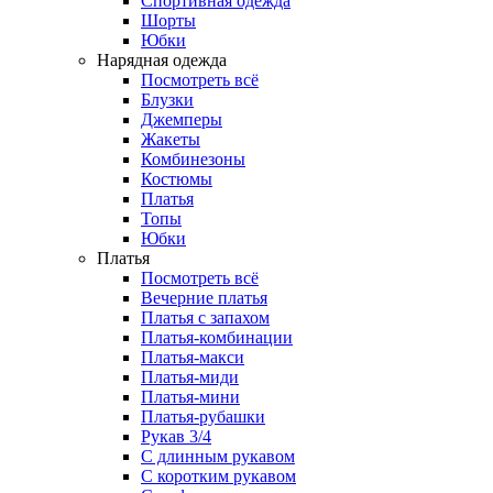
Спортивная одежда
Шорты
Юбки
Нарядная одежда
Посмотреть всё
Блузки
Джемперы
Жакеты
Комбинезоны
Костюмы
Платья
Топы
Юбки
Платья
Посмотреть всё
Вечерние платья
Платья с запахом
Платья-комбинации
Платья-макси
Платья-миди
Платья-мини
Платья-рубашки
Рукав 3/4
С длинным рукавом
С коротким рукавом