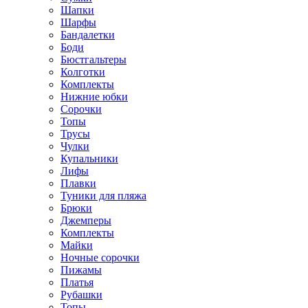
Шапки
Шарфы
Бандалетки
Боди
Бюстгальтеры
Колготки
Комплекты
Нижние юбки
Сорочки
Топы
Трусы
Чулки
Купальники
Лифы
Плавки
Туники для пляжа
Брюки
Джемперы
Комплекты
Майки
Ночные сорочки
Пижамы
Платья
Рубашки
Топы