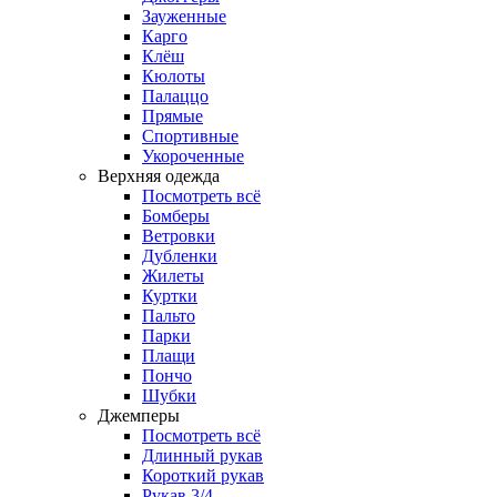
Зауженные
Карго
Клёш
Кюлоты
Палаццо
Прямые
Спортивные
Укороченные
Верхняя одежда
Посмотреть всё
Бомберы
Ветровки
Дубленки
Жилеты
Куртки
Пальто
Парки
Плащи
Пончо
Шубки
Джемперы
Посмотреть всё
Длинный рукав
Короткий рукав
Рукав 3/4