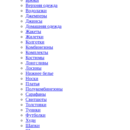
Брюки
Верхняя одежда
Водолазки
Джемперы
Джинсы
Домашняя одежда
Жакеты
Жилетки
Колготки
Комбинезоны
Комплекты
Костюмы
Лонгсливы
Лосины
Нижнее белье
Носки
Платья
Полукомбинезоны
Сарафаны
Свитшоты
Толстовки
Туники
Футболки
Худи
Шапки